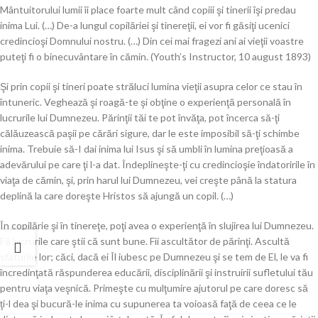
Mântuitorului lumii îi place foarte mult când copiii şi tinerii îşi predau
inima Lui. (…) De-a lungul copilăriei şi tinereţii, ei vor fi găsiţi ucenici
credincioşi Domnului nostru. (…) Din cei mai fragezi ani ai vieţii voastre
puteţi fi o binecuvântare în cămin. (Youth’s Instructor, 10 august 1893)
Şi prin copii şi tineri poate străluci lumina vieţii asupra celor ce stau în
întuneric. Veghează şi roagă-te şi obţine o experienţă personală în
lucrurile lui Dumnezeu. Părinţii tăi te pot învăţa, pot încerca să-ţi
călăuzească paşii pe cărări sigure, dar le este imposibil să-ţi schimbe
inima. Trebuie să-I dai inima lui Isus şi să umbli în lumina preţioasă a
adevărului pe care ţi l-a dat. Îndeplineşte-ţi cu credincioşie îndatoririle în
viaţa de cămin, şi, prin harul lui Dumnezeu, vei creşte până la statura
deplină la care doreşte Hristos să ajungă un copil. (…)
În copilărie şi în tinereţe, poţi avea o experienţă în slujirea lui Dumnezeu.
Fă lucrurile care ştii că sunt bune. Fii ascultător de părinţi. Ascultă
sfaturile lor; căci, dacă ei Îl iubesc pe Dumnezeu şi se tem de El, le va fi
încredinţată răspunderea educării, disciplinării şi instruirii sufletului tău
pentru viaţa veşnică. Primeşte cu mulţumire ajutorul pe care doresc să
ţi-l dea şi bucură-le inima cu supunerea ta voioasă faţă de ceea ce le