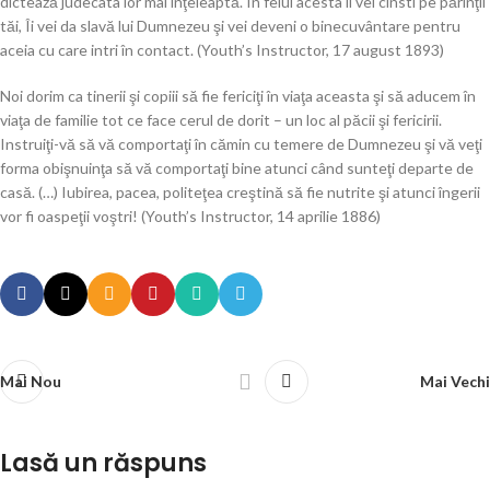
dictează judecata lor mai înţeleaptă. În felul acesta îi vei cinsti pe părinţii
tăi, Îi vei da slavă lui Dumnezeu şi vei deveni o binecuvântare pentru
aceia cu care intri în contact. (Youth’s Instructor, 17 august 1893)
Noi dorim ca tinerii şi copiii să fie fericiţi în viaţa aceasta şi să aducem în
viaţa de familie tot ce face cerul de dorit – un loc al păcii şi fericirii.
Instruiţi-vă să vă comportaţi în cămin cu temere de Dumnezeu şi vă veţi
forma obişnuinţa să vă comportaţi bine atunci când sunteţi departe de
casă. (…) Iubirea, pacea, politeţea creştină să fie nutrite şi atunci îngerii
vor fi oaspeţii voştri! (Youth’s Instructor, 14 aprilie 1886)
Mai Nou
Mai Vechi
Lasă un răspuns