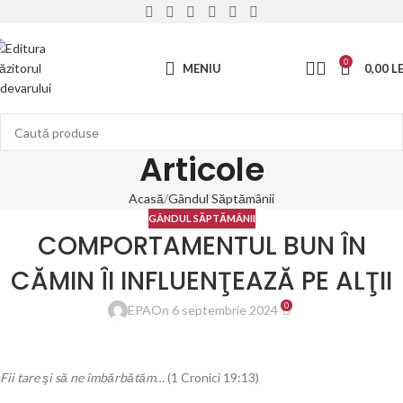
0
MENIU
0,00
LE
Articole
Acasă
Gândul Săptămânii
GÂNDUL SĂPTĂMÂNII
COMPORTAMENTUL BUN ÎN
CĂMIN ÎI INFLUENŢEAZĂ PE ALŢII
0
EPA
On 6 septembrie 2024
Fii tare şi să ne îmbărbătăm
… (1 Cronici 19:13)