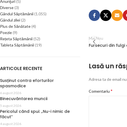
Anunţuri
(5)
Diverse
(3)
Gândul Săptămânii
(1.055)
Gândul zilei
(2)
Plus de Sănătate
(4)
Poezie
(9)
Mai Nou
Rețeta Săptămânii
(52)
Fursecuri din fulgi
Tableta Săptămânii
(19)
Lasă un ră
ARTICOLE RECENTE
Adresa ta de email nu 
Susținut contra eforturilor
spasmodice
*
Comentariu
6 august 2026
Binecuvântarea muncii
5 august 2026
Pericolul când spui: „Nu-i nimic de
făcut”
4 august 2026