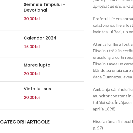
Semnele Timpului -
apropiat de el și și-a 
Devotional
30,00
lei
Profetul Ilie era apro
călătoria sa, Ilie a f
înaintea lui Baal, un 
Calendar 2024
Atenția lui Ilie a fost 
15,00
lei
Elisei nu trăia în cet
orașului și a curții reg
Elisei nu avea un cara
Marea lupta
blândețea unuia care er
20,00
lei
dacă Dumnezeu avea să
Viata lui Isus
Ambianța căminului lui
muncitor constant în o
20,00
lei
tatălui său. Învățase 
aprilie 1898)
CATEGORII ARTICOLE
Elisei a rămas în locul
p. 57)