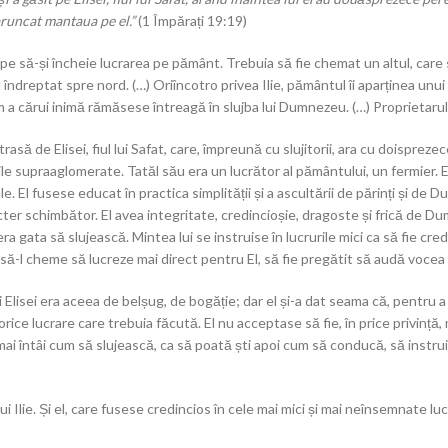
aruncat mantaua pe el.”
(1 Împărați 19:19)
ape să-și încheie lucrarea pe pământ. Trebuia să fie chemat un altul, care
ost îndreptat spre nord. (…) Oriîncotro privea Ilie, pământul îi aparținea u
om a cărui inimă rămăsese întreagă în slujba lui Dumnezeu. (…) Proprietarul
atrasă de Elisei, fiul lui Safat, care, împreună cu slujitorii, ara cu doispreze
ățile supraaglomerate. Tatăl său era un lucrător al pământului, un fermier. 
ale. El fusese educat în practica simplității și a ascultării de părinți și de D
cter schimbător. El avea integritate, credincioșie, dragoste și frică de D
a gata să slujească. Mintea lui se instruise în lucrurile mici ca să fie credi
-l cheme să lucreze mai direct pentru El, să fie pregătit să audă vocea 
 Elisei era aceea de belșug, de bogăție; dar el și-a dat seama că, pentru a
rice lucrare care trebuia făcută. El nu acceptase să fie, în price privință, 
mai întâi cum să slujească, ca să poată ști apoi cum să conducă, să instru
 lui Ilie. Și el, care fusese credincios în cele mai mici și mai neînsemnate luc