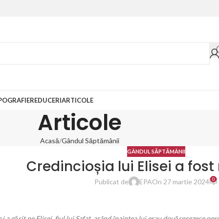
POGRAFIE
REDUCERI
ARTICOLE
Articole
Acasă
Gândul Săptămânii
GÂNDUL SĂPTĂMÂNII
Credincioșia lui Elisei a fost
0
Publicat de
EPA
On 27 martie 2024
 și a găsit pe Elisei, fiul lui Safat, arând înaintea lui erau douăsprezece per