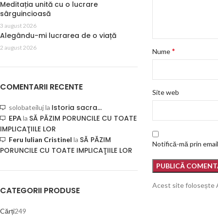
Meditația unită cu o lucrare
sârguincioasă
3 august 2026
Alegându-mi lucrarea de o viață
2 august 2026
*
Nume
COMENTARII RECENTE
Site web
Istoria sacra…
solobateiluj
la
SĂ PĂZIM PORUNCILE CU TOATE
EPA
la
IMPLICAŢIILE LOR
SĂ PĂZIM
Feru Iulian Cristinel
la
Notifică-mă prin email
PORUNCILE CU TOATE IMPLICAŢIILE LOR
Acest site folosește
CATEGORII PRODUSE
Cărți
249