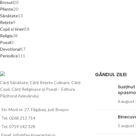
Brosuri
20
Pliante
20
Sănătate
13
Rețete
9
Copii si tineri
18
Religie
38
Poezii
3
Devotional
17
Periodice
111
GÂNDUL ZILEI
Cărți Sănătate, Cărți Rețete Culinare, Cărți
Susținut
Copii, Cărți Religioase și Poezii – Editura
spasmo
Păzitorul Adevărului.
6 august
Str. Morii nr. 27, Făgăraș, jud. Brașov
Binecuv
Tel. 0268 213 714
5 august
Tel. 0759 142 328
Email: info@farulsperantei.ro