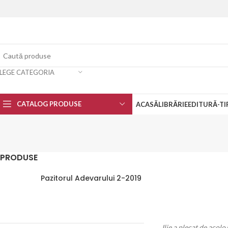
LEGE CATEGORIA
CATALOG PRODUSE
ACASĂ
LIBRĂRIE
EDITURĂ-TI
PRODUSE
Pazitorul Adevarului 2-2019
„Ilie a plecat de acolo