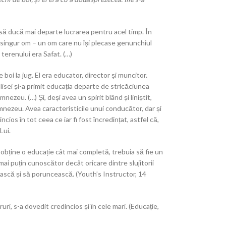
 să ducă mai departe lucrarea pentru acel timp. În
nui singur om – un om care nu își plecase genunchiul
 terenului era Safat. (…)
ce boi la jug. El era educator, director și muncitor.
Elisei și-a primit educația departe de stricăciunea
umnezeu. (…) Și, deși avea un spirit blând și liniștit,
umnezeu. Avea caracteristicile unui conducător, dar și
ncios în tot ceea ce iar fi fost încredințat, astfel că,
Lui.
 obține o educație cât mai completă, trebuia să fie un
mai puțin cunoscător decât oricare dintre slujitorii
iască și să poruncească. (Youth’s Instructor, 14
ruri, s-a dovedit credincios și în cele mari. (Educație,