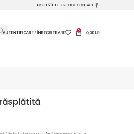
NOUTĂȚI
DESPRE NOI
CONTACT
0
AUTENTIFICARE / ÎNREGISTRARE
0,00
LEI
 răsplătită
echi de boi, și el era cu a douăsprezecea. Ilie s-a