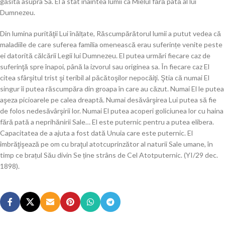
găsită asupra Sa. El a stat înaintea lumii ca Mielul fără pată al lui
Dumnezeu.
Din lumina purităţii Lui înălțate, Răscumpărătorul lumii a putut vedea că
maladiile de care suferea familia omenească erau suferințe venite peste
ei datorită călcării Legii lui Dumnezeu. El putea urmări fiecare caz de
suferinţă spre înapoi, până la izvorul sau originea sa. În fiecare caz El
citea sfârşitul trist şi teribil al păcătoşilor nepocăiţi. Ştia că numai El
singur îi putea răscumpăra din groapa în care au căzut. Numai El le putea
aşeza picioarele pe calea dreaptă. Numai desăvârşirea Lui putea să fie
de folos nedesăvârşirii lor. Numai El putea acoperi goliciunea lor cu haina
fără pată a neprihănirii Sale… El este puternic pentru a putea elibera.
Capacitatea de a ajuta a fost dată Unuia care este puternic. El
îmbrăţişează pe om cu braţul atotcuprinzător al naturii Sale umane, în
timp ce brațul Său divin Se ține strâns de Cel Atotputernic. (YI/29 dec.
1898).