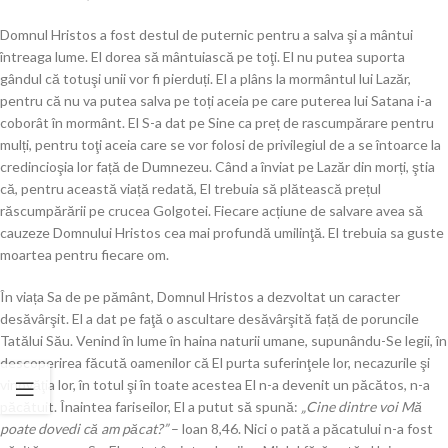
Domnul Hristos a fost destul de puternic pentru a salva şi a mântui
întreaga lume. El dorea să mântuiască pe toţi. El nu putea suporta
gândul că totuşi unii vor fi pierduți. El a plâns la mormântul lui Lazăr,
pentru că nu va putea salva pe toți aceia pe care puterea lui Satana i-a
coborât în mormânt. El S-a dat pe Sine ca preț de rascumpărare pentru
mulți, pentru toţi aceia care se vor folosi de privilegiul de a se întoarce la
credincioşia lor față de Dumnezeu. Când a înviat pe Lazăr din morți, ştia
că, pentru această viață redată, El trebuia să plătească prețul
răscumpărării pe crucea Golgotei. Fiecare acțiune de salvare avea să
cauzeze Domnului Hristos cea mai profundă umilinţă. El trebuia sa guste
moartea pentru fiecare om.
În viața Sa de pe pământ, Domnul Hristos a dezvoltat un caracter
desăvârşit. El a dat pe faţă o ascultare desăvârşită față de poruncile
Tatălui Său. Venind în lume în haina naturii umane, supunându-Se legii, în
descoperirea făcută oamenilor că El purta suferinţele lor, necazurile şi
vinovăţia lor, în totul şi în toate acestea El n-a devenit un păcătos, n-a
păcătuit. Înaintea fariseilor, El a putut să spună:
„Cine dintre voi Mă
poate dovedi că am păcat?”
– loan 8,46. Nici o pată a păcatului n-a fost