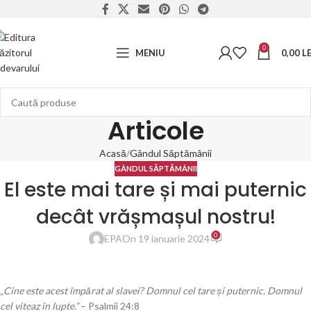
0
MENIU
0,00
LE
Articole
Acasă
Gândul Săptămânii
GÂNDUL SĂPTĂMÂNII
El este mai tare și mai puternic
decât vrășmașul nostru!
0
EPA
On 19 ianuarie 2024
„Cine este acest împărat al slavei? Domnul cel tare și puternic, Domnul
cel viteaz în lupte.”
– Psalmii 24:8