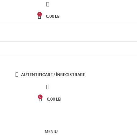
0
0,00
LEI
AUTENTIFICARE / ÎNREGISTRARE
0
0,00
LEI
MENIU