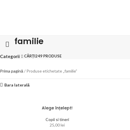
familie
Categorii
CĂRȚI
249 PRODUSE
Prima pagină
Produse etichetate „familie”
Bara laterală
Alege înțelept!
Copii si tineri
25,00
lei