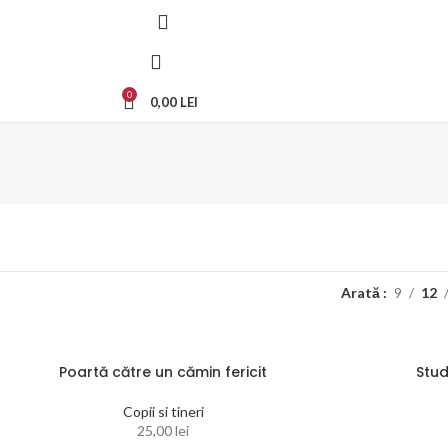
0
0,00
LEI
Arată
9
12
Poartă către un cămin fericit
Stud
Copii si tineri
25,00
lei