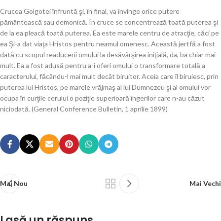
Crucea Golgotei înfruntă şi, în final, va învinge orice putere
pământească sau demonică. În cruce se concentrează toată puterea şi
de la ea pleacă toată puterea. Ea este marele centru de atracţie, căci pe
ea Şi-a dat viaţa Hristos pentru neamul omenesc. Această jertfă a fost
dată cu scopul readucerii omului la desăvârşirea iniţială, da, ba chiar mai
mult. Ea a fost adusă pentru a-i oferi omului o transformare totală a
caracterului, făcându-l mai mult decât biruitor. Aceia care îl biruiesc, prin
puterea lui Hristos, pe marele vrăjmaş al lui Dumnezeu şi al omului vor
ocupa în curţile cerului o poziţie superioară îngerilor care n-au căzut
niciodată. (General Conference Bulletin, 1 aprilie 1899)
Mai Nou
Mai Vechi
Lasă un răspuns