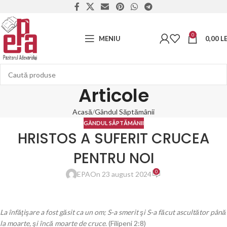
0
MENIU
0,00
LE
Articole
Acasă
Gândul Săptămânii
GÂNDUL SĂPTĂMÂNII
HRISTOS A SUFERIT CRUCEA
PENTRU NOI
0
EPA
On 23 august 2024
La înfăţişare a fost găsit ca un om; S-a smerit şi S-a făcut ascultător până
la moarte, şi încă moarte de cruce
. (Filipeni 2:8)