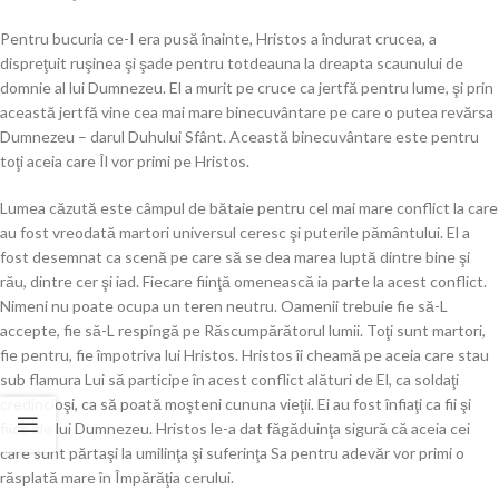
Pentru bucuria ce-I era pusă înainte, Hristos a îndurat crucea, a
dispreţuit ruşinea şi şade pentru totdeauna la dreapta scaunului de
domnie al lui Dumnezeu. El a murit pe cruce ca jertfă pentru lume, şi prin
această jertfă vine cea mai mare binecuvântare pe care o putea revărsa
Dumnezeu – darul Duhului Sfânt. Această binecuvântare este pentru
toţi aceia care Îl vor primi pe Hristos.
Lumea căzută este câmpul de bătaie pentru cel mai mare conflict la care
au fost vreodată martori universul ceresc şi puterile pământului. El a
fost desemnat ca scenă pe care să se dea marea luptă dintre bine şi
rău, dintre cer şi iad. Fiecare fiinţă omenească ia parte la acest conflict.
Nimeni nu poate ocupa un teren neutru. Oamenii trebuie fie să-L
accepte, fie să-L respingă pe Răscumpărătorul lumii. Toţi sunt martori,
fie pentru, fie împotriva lui Hristos. Hristos îi cheamă pe aceia care stau
sub flamura Lui să participe în acest conflict alături de El, ca soldaţi
credincioşi, ca să poată moşteni cununa vieţii. Ei au fost înfiaţi ca fii şi
fiice ale lui Dumnezeu. Hristos le-a dat făgăduinţa sigură că aceia cei
care sunt părtaşi la umilinţa şi suferinţa Sa pentru adevăr vor primi o
răsplată mare în Împărăţia cerului.