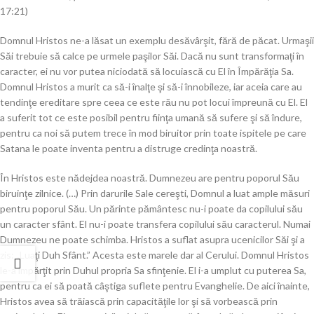
17:21)
Domnul Hristos ne-a lăsat un exemplu desăvârşit, fără de păcat. Urmaşii
Săi trebuie să calce pe urmele paşilor Săi. Dacă nu sunt transformaţi în
caracter, ei nu vor putea niciodată să locuiască cu El în Împărăţia Sa.
Domnul Hristos a murit ca să-i înalţe şi să-i înnobileze, iar aceia care au
tendinţe ereditare spre ceea ce este rău nu pot locui împreună cu El. El
a suferit tot ce este posibil pentru fiinţa umană să sufere şi să îndure,
pentru ca noi să putem trece în mod biruitor prin toate ispitele pe care
Satana le poate inventa pentru a distruge credinţa noastră.
În Hristos este nădejdea noastră. Dumnezeu are pentru poporul Său
biruinţe zilnice. (…) Prin darurile Sale cereşti, Domnul a luat ample măsuri
pentru poporul Său. Un părinte pământesc nu-i poate da copilului său
un caracter sfânt. El nu-i poate transfera copilului său caracterul. Numai
Dumnezeu ne poate schimba. Hristos a suflat asupra ucenicilor Săi şi a
zis: „Luaţi Duh Sfânt.” Acesta este marele dar al Cerului. Domnul Hristos
le-a împărţit prin Duhul propria Sa sfinţenie. El i-a umplut cu puterea Sa,
pentru ca ei să poată câştiga suflete pentru Evanghelie. De aici înainte,
Hristos avea să trăiască prin capacităţile lor şi să vorbească prin