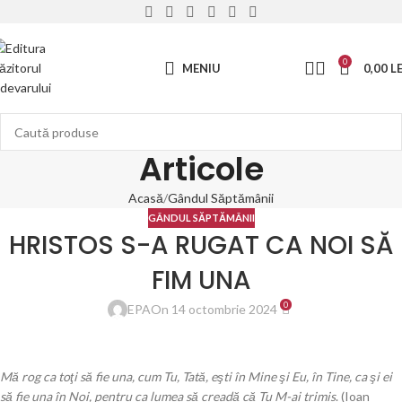
0
MENIU
0,00
LE
Articole
Acasă
Gândul Săptămânii
GÂNDUL SĂPTĂMÂNII
HRISTOS S-A RUGAT CA NOI SĂ
FIM UNA
0
EPA
On 14 octombrie 2024
Mă rog ca toţi să fie una, cum Tu, Tată, eşti în Mine şi Eu, în Tine, ca şi ei
să fie una în Noi, pentru ca lumea să creadă că Tu M-ai trimis
. (Ioan