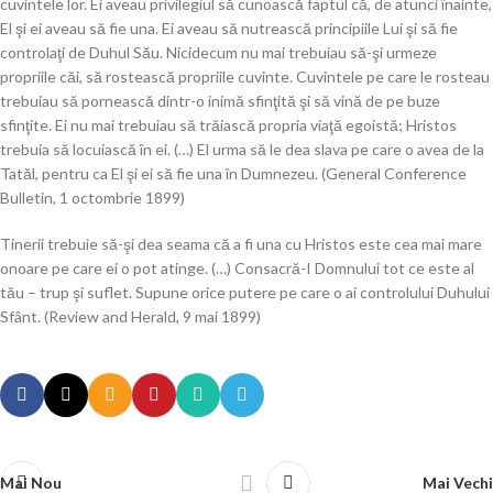
cuvintele lor. Ei aveau privilegiul să cunoască faptul că, de atunci înainte,
El şi ei aveau să fie una. Ei aveau să nutrească principiile Lui şi să fie
controlaţi de Duhul Său. Nicidecum nu mai trebuiau să-şi urmeze
propriile căi, să rostească propriile cuvinte. Cuvintele pe care le rosteau
trebuiau să pornească dintr-o inimă sfinţită şi să vină de pe buze
sfinţite. Ei nu mai trebuiau să trăiască propria viaţă egoistă; Hristos
trebuia să locuiască în ei. (…) El urma să le dea slava pe care o avea de la
Tatăl, pentru ca El şi ei să fie una în Dumnezeu. (General Conference
Bulletin, 1 octombrie 1899)
Tinerii trebuie să-şi dea seama că a fi una cu Hristos este cea mai mare
onoare pe care ei o pot atinge. (…) Consacră-I Domnului tot ce este al
tău – trup şi suflet. Supune orice putere pe care o ai controlului Duhului
Sfânt. (Review and Herald, 9 mai 1899)
Mai Nou
Mai Vechi