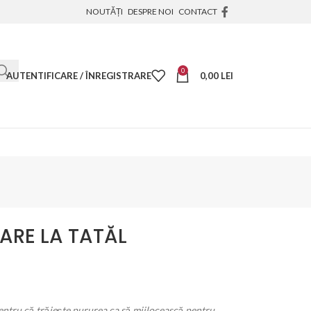
NOUTĂȚI
DESPRE NOI
CONTACT
0
AUTENTIFICARE / ÎNREGISTRARE
0,00
LEI
RARE LA TATĂL
entru că trăieşte pururea ca să mijlocească pentru