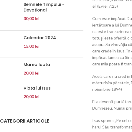
Semnele Timpului -
ei.
(Evrei 7:25)
Devotional
30,00
lei
Cum este împăcat Dumne
iertătoare a lui Dumn
ea este transcrierea ca
Calendar 2024
totuşi este oferită o 
asupra Sa vinovăţia că
15,00
lei
care crede în Isus. În
împăcat lumea cu Sine
care mila poate fi tra
Marea lupta
20,00
lei
Aceia care nu cred în
mărturisim păcatele, E
Viata lui Isus
noiembrie 1894)
20,00
lei
El a devenit purtătoru
Dumnezeu. Numai prin 
CATEGORII ARTICOLE
Isus spune: „Pe cel ce 
harul Său transformato