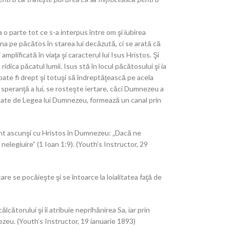
 o parte tot ce s-a interpus între om şi iubirea
a pe păcătos în starea lui decăzută, ci se arată că
mplificată în viaţa şi caracterul lui Isus Hristos. Şi
idica păcatul lumii. Isus stă în locul păcătosului şi ia
oate fi drept şi totuşi să îndreptăţească pe acela
ă speranţă a lui, se rosteşte iertare, căci Dumnezeu a
robate de Legea lui Dumnezeu, formează un canal prin
sunt ascunşi cu Hristos în Dumnezeu: „Dacă ne
nelegiuire” (1 Ioan 1:9). (Youth’s Instructor, 29
re se pocăieşte şi se întoarce la loialitatea faţă de
lcătorului şi îi atribuie neprihănirea Sa, iar prin
ezeu. (Youth’s Instructor, 19 ianuarie 1893)