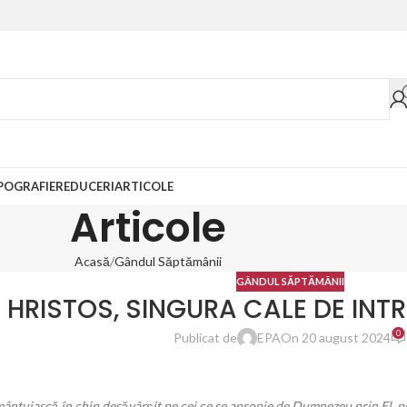
POGRAFIE
REDUCERI
ARTICOLE
Articole
Acasă
Gândul Săptămânii
GÂNDUL SĂPTĂMÂNII
HRISTOS, SINGURA CALE DE INT
0
Publicat de
EPA
On 20 august 2024
mântuiască în chip desăvârşit pe cei ce se apropie de Dumnezeu prin El, p