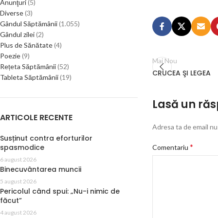
Anunţuri
(5)
Diverse
(3)
Gândul Săptămânii
(1.055)
Gândul zilei
(2)
Plus de Sănătate
(4)
Poezie
(9)
Mai Nou
Rețeta Săptămânii
(52)
CRUCEA ŞI LEGEA
Tableta Săptămânii
(19)
Lasă un ră
ARTICOLE RECENTE
Adresa ta de email nu 
Susținut contra eforturilor
*
spasmodice
Comentariu
6 august 2026
Binecuvântarea muncii
5 august 2026
Pericolul când spui: „Nu-i nimic de
făcut”
4 august 2026