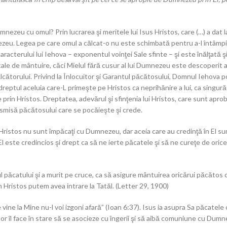
zeu cu omul? Prin lucrarea şi meritele lui Isus Hristos, care (…) a dat la
ezeu. Legea pe care omul a călcat-o nu este schimbată pentru a-l întâmpin
racterului lui Iehova – exponentul voinţei Sale sfinte – şi este înălţată şi a
cale de mântuire, căci Mielul fără cusur al lui Dumnezeu este descoperit a r
lcătorului. Privind la Înlocuitor şi Garantul păcătosului, Domnul Iehova p
 dreptul aceluia care-L primeşte pe Hristos ca neprihănire a lui, ca singur
 prin Hristos. Dreptatea, adevărul şi sfinţenia lui Hristos, care sunt ap
nsmisă păcătosului care se pocăieşte şi crede.
 Hristos nu sunt împăcaţi cu Dumnezeu, dar aceia care au credinţă în El 
l este credincios şi drept ca să ne ierte păcatele şi să ne cureţe de orice 
l păcatului şi a murit pe cruce, ca să asigure mântuirea oricărui păcătos ca
Hristos putem avea intrare la Tatăl. (Letter 29, 1900)
vine la Mine nu-l voi izgoni afară” (Ioan 6:37). Isus ia asupra Sa păcatele că
r îl face în stare să se asocieze cu îngerii şi să aibă comuniune cu Dumn