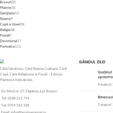
Brosuri
20
Pliante
20
Sănătate
13
Rețete
9
Copii si tineri
18
Religie
38
Poezii
3
Devotional
17
Periodice
111
GÂNDUL ZILEI
Cărți Sănătate, Cărți Rețete Culinare, Cărți
Susținut
Copii, Cărți Religioase și Poezii – Editura
spasmo
Păzitorul Adevărului.
6 august
Str. Morii nr. 27, Făgăraș, jud. Brașov
Binecuv
Tel. 0268 213 714
5 august
Tel. 0759 142 328
Email: info@farulsperantei.ro