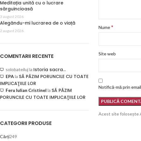
Meditația unită cu o lucrare
sârguincioasă
3 august 2026
Alegându-mi lucrarea de o viață
*
Nume
2 august 2026
Site web
COMENTARII RECENTE
Istoria sacra…
solobateiluj
la
SĂ PĂZIM PORUNCILE CU TOATE
EPA
la
IMPLICAŢIILE LOR
Notifică-mă prin email
SĂ PĂZIM
Feru Iulian Cristinel
la
PORUNCILE CU TOATE IMPLICAŢIILE LOR
Acest site folosește
CATEGORII PRODUSE
Cărți
249