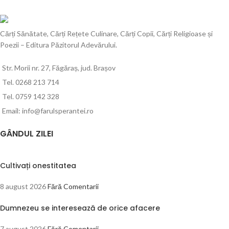
Cărți Sănătate, Cărți Rețete Culinare, Cărți Copii, Cărți Religioase și
Poezii – Editura Păzitorul Adevărului.
Str. Morii nr. 27, Făgăraș, jud. Brașov
Tel. 0268 213 714
Tel. 0759 142 328
Email: info@farulsperantei.ro
GÂNDUL ZILEI
Cultivați onestitatea
8 august 2026
Fără Comentarii
Dumnezeu se interesează de orice afacere
7 august 2026
Fără Comentarii