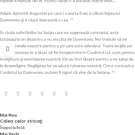
repede a mâncat din el. Atunci Satan s-a bucurat foarte mult…
Adam, datorită dragostei pe care i-o purta Evei, a călcat legea lui
Dumnezeu şi a căzut împreună cu ea. ³³
În ciuda sofistăriilor lui Satan care ne sugerează contrariul, este
totdeauna un dezastru a nu asculta de Dumnezeu. Noi trebuie să ne
plecăm inimile noastre pentru a şti care este adevărul. Toate lecţiile pe
care Dumnezeu le-a lăsat să fie înregistrate în Cuvântul Lui, sunt pentru
învăţătura şi avertizarea noastră. Ele au fost lăsate pentru a ne salva de
la dezamăgire. Neglijarea lor va aduce ruinarea noastră. Orice contrazice
Cuvântul lui Dumnezeu, putem fi siguri că vine de la Satana. ³⁴
Mai Nou
Calea celor stricaţi
Înapoi la listă
Mai Vechi