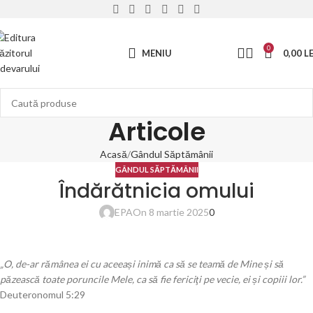
0
MENIU
0,00
LE
Articole
Acasă
Gândul Săptămânii
GÂNDUL SĂPTĂMÂNII
Îndărătnicia omului
EPA
On 8 martie 2025
0
„O, de-ar rămânea ei cu aceeași inimă ca să se teamă de Mine și să
păzească toate poruncile Mele, ca să fie fericiţi pe vecie, ei și copiii lor.”
Deuteronomul 5:29