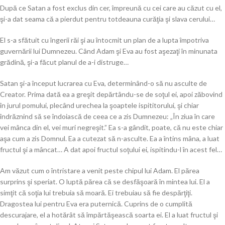
După ce Satan a fost exclus din cer, împreună cu cei care au căzut cu el,
şi-a dat seama că a pierdut pentru totdeauna curăţia şi slava cerului…
El s-a sfătuit cu îngerii răi şi au întocmit un plan de a lupta împotriva
guvernării lui Dumnezeu. Când Adam şi Eva au fost aşezaţi în minunata
grădină, şi-a făcut planul de a-i distruge…
Satan şi-a început lucrarea cu Eva, determinând-o să nu asculte de
Creator. Prima dată ea a greşit depărtându-se de soţul ei, apoi zăbovind
în jurul pomului, plecând urechea la şoaptele ispititorului, şi chiar
îndrăznind să se îndoiască de ceea ce a zis Dumnezeu: „În ziua în care
vei mânca din el, vei muri negreşit.” Ea s-a gândit, poate, că nu este chiar
aşa cum a zis Domnul. Ea a cutezat să n-asculte. Ea a întins mâna, a luat
fructul şi a mâncat… A dat apoi fructul soţului ei, ispitindu-l în acest fel…
Am văzut cum o întristare a venit peste chipul lui Adam. El părea
surprins şi speriat. O luptă părea că se desfăşoară în mintea lui. El a
simţit că soţia lui trebuia să moară. Ei trebuiau să fie despărţiţi.
Dragostea lui pentru Eva era puternică. Cuprins de o cumplită
descurajare, el a hotărât să împărtăşească soarta ei. El a luat fructul şi