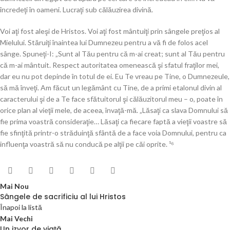
încredeţi în oameni. Lucraţi sub călăuzirea divină.
Voi aţi fost aleşi de Hristos. Voi aţi fost mântuiţi prin sângele preţios al
Mielului. Stăruiţi înaintea lui Dumnezeu pentru a vă fi de folos acel
sânge. Spuneţi-I: „Sunt al Tău pentru că m-ai creat; sunt al Tău pentru
că m-ai mântuit. Respect autoritatea omenească şi sfatul fraţilor mei,
dar eu nu pot depinde în totul de ei. Eu Te vreau pe Tine, o Dumnezeule,
să mă înveţi. Am făcut un legământ cu Tine, de a primi etalonul divin al
caracterului şi de a Te face sfătuitorul şi călăuzitorul meu – o, poate în
orice plan al vieţii mele, de aceea, învaţă-mă. „Lăsaţi ca slava Domnului să
fie prima voastră consideraţie… Lăsaţi ca fiecare faptă a vieţii voastre să
fie sfinţită printr-o străduinţă sfântă de a face voia Domnului, pentru ca
influenţa voastră să nu conducă pe alţii pe căi oprite. ¹⁶
Mai Nou
Sângele de sacrificiu al lui Hristos
Înapoi la listă
Mai Vechi
Un izvor de viaţă