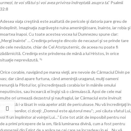
urmezi, te voi sfătui și voi avea privirea îndreptată asupra ta
.” Psalmii
32:8
Adesea viaţa creştină este asaltată de pericole şi datoria pare greu de
îndeplinit. Imaginaţia zugrăveşte ruina ameninţătoare, înainte, iar robia şi
moartea înapoi. Cu toate acestea vocea lui Dumnezeu spune clar:
„Mergi înainte” … Credinţa priveşte dincolo de necazuri şi se prinde tare
de cele nevăzute, chiar de Cel Atotputernic, de aceea nu poate fi
zădărnicită. Credinţa este prinderea de mână a lui Hristos, în orice
situaţie neprevăzută. ¹⁵
Orice corabie, navigând pe marea vieţii, are nevoie de Cârmaciul Divin pe
vas; dar când apare furtuna, când ameninţă uraganul, mulţi oameni
renunţă la Pilotul lor, şi încredinţează corabia lor în mâinile omului
neputincios, sau încearcă ei înşişi să o cârmuiască. Apoi de cele mai
multe ori urmează dezastrul şi naufragiul, iar Cârmaciul este învinuit
pentru că i-a lăsat în voia apelor atât de periculoase. Nu vă încredinţaţi în
grija oamenilor, ci ziceţi: „Domnul este ajutorul meu”; „voi căuta sfatul Lui,
voi fi un împlinitor al voinţei Lui…” Este tot atât de imposibil pentru noi
de a primi pricepere de la om, fără luminarea divină, cum a fost pentru
dumnezeii din Egipt de a apăra pe cei care se încredeau în ei… Nu vă