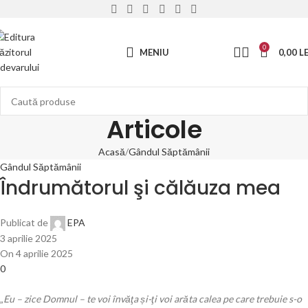
0
MENIU
0,00
LE
Articole
Acasă
Gândul Săptămânii
Gândul Săptămânii
Îndrumătorul şi călăuza mea
Publicat de
EPA
3 aprilie 2025
On 4 aprilie 2025
0
„
Eu – zice Domnul – te voi învăţa și-ţi voi arăta calea pe care trebuie s-o