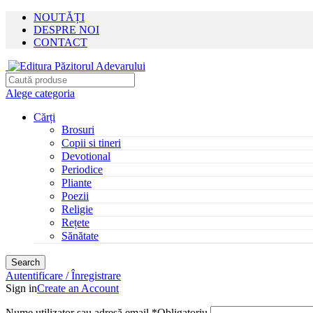
NOUTĂȚI
DESPRE NOI
CONTACT
Alege categoria
Cărți
Brosuri
Copii si tineri
Devotional
Periodice
Pliante
Poezii
Religie
Rețete
Sănătate
Search
Autentificare / Înregistrare
Sign in
Create an Account
Nume utilizator sau adresă email
*
Obligatoriu