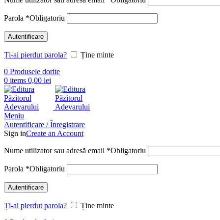
Parola
*
Obligatoriu
Autentificare
Ți-ai pierdut parola?
Ține minte
0
Produsele dorite
0
items
0,00
lei
Meniu
Autentificare / Înregistrare
Sign in
Create an Account
Nume utilizator sau adresă email
*
Obligatoriu
Parola
*
Obligatoriu
Autentificare
Ți-ai pierdut parola?
Ține minte