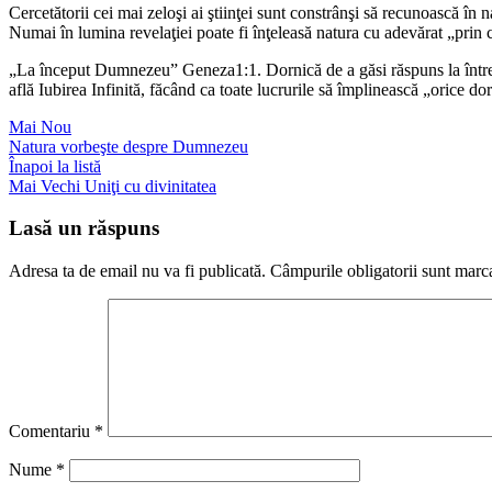
Cercetătorii cei mai zeloşi ai ştiinţei sunt constrânşi să recunoască în 
Numai în lumina revelaţiei poate fi înţeleasă natura cu adevărat „prin 
„La început Dumnezeu” Geneza1:1. Dornică de a găsi răspuns la întrebă
află Iubirea Infinită, făcând ca toate lucrurile să împlinească „orice do
Mai Nou
Natura vorbeşte despre Dumnezeu
Înapoi la listă
Mai Vechi
Uniţi cu divinitatea
Lasă un răspuns
Adresa ta de email nu va fi publicată.
Câmpurile obligatorii sunt marc
Comentariu
*
Nume
*