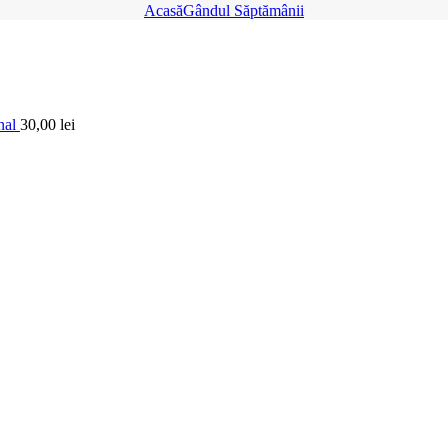
Acasă
Gândul Săptămânii
nal
30,00
lei