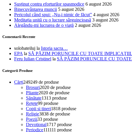
Susținut contra eforturilor spasmodice
6 august 2026
Binecuvântarea muncii
5 august 2026
Pericolul când spui: „Nu-i nimic de făcut”
4 august 2026
Meditația unită cu o lucrare sârguincioasă
3 august 2026
Alegându-mi lucrarea de o viață
2 august 2026
Comentarii Recente
solobateiluj
la
Istoria sacra…
EPA
la
SĂ PĂZIM PORUNCILE CU TOATE IMPLICAŢII
Feru Iulian Cristinel
la
SĂ PĂZIM PORUNCILE CU TOATE
Categorii Produse
Cărți
249
249 de produse
Brosuri
20
20 de produse
Pliante
20
20 de produse
Sănătate
13
13 produse
Rețete
9
9 produse
Copii si tineri
18
18 produse
Religie
38
38 de produse
Poezii
3
3 produse
Devotional
17
17 produse
Periodice
111
111 produse