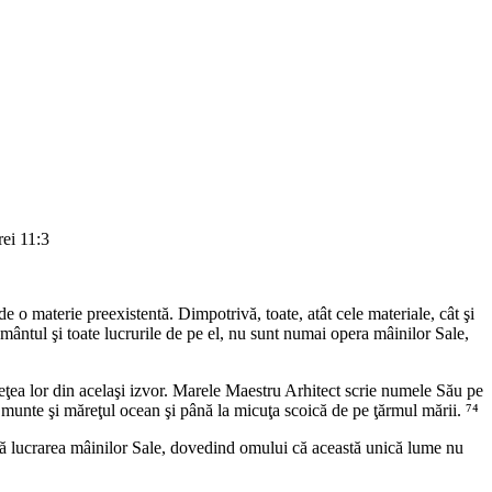
ei 11:3
 o materie preexistentă. Dimpotrivă, toate, atât cele materiale, cât şi
ământul şi toate lucrurile de pe el, nu sunt numai opera mâinilor Sale,
umuseţea lor din acelaşi izvor. Marele Maestru Arhitect scrie numele Său pe
l munte şi măreţul ocean şi până la micuţa scoică de pe ţărmul mării. ⁷⁴
ată lucrarea mâinilor Sale, dovedind omului că această unică lume nu