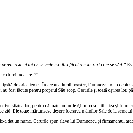
ezeu, așa că tot ce se vede n-a fost făcut din lucruri care se văd.”
Evr
ea lumii noastre. ⁷²
ipsită de orice temei. În crearea lumii noastre, Dumnezeu nu a depins de
au fost făcute pentru propriul Său scop. Cerurile şi toată oştirea lor, p
 în diversitatea lor; pentru că toate lucrurile îşi primesc utilitatea şi fr
e pe zid. Ele toate mărturisesc despre lucrarea mâinilor Sale de la semeţu
te le-a dat un nume. Cerurile spun slava lui Dumnezeu şi firmamentul ar