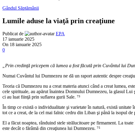
Gândul Săptămânii
Lumile aduse la viaţă prin creaţiune
Publicat de
EPA
17 ianuarie 2025
On 18 ianuarie 2025
0
„Prin credinţă pricepem că lumea a fost făcută prin Cuvântul lui Dumn
Numai Cuvântul lui Dumnezeu ne dă un raport autentic despre creaţiun
Teoria că Dumnezeu nu a creat materia atunci când a creat lumea, este l
cele spirituale, au apărut înaintea Domnului Dumnezeu, la glasul Lui şi 
ci au luat fiinţă prin suflarea gurii Sale. ⁷³
În timp ce există o individualitate şi varietate în natură, există unitate
tot ce a creat, de la cel mai falnic cedru din Liban şi până la isopul d
El a făcut noaptea, rânduind stele strălucitoare pe firmament. La toa
este decât o fărâmă din creaţiunea lui Dumnezeu. ⁷⁵