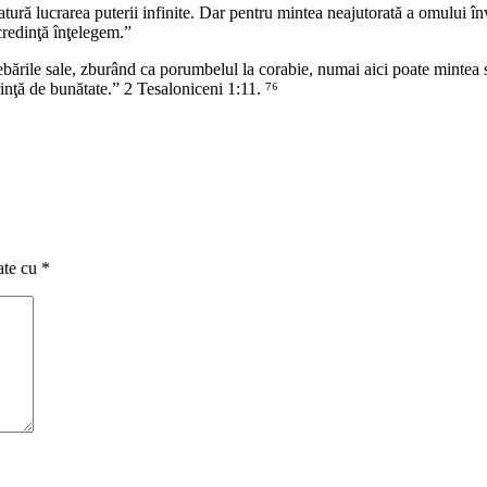
natură lucrarea puterii infinite. Dar pentru mintea neajutorată a omului în
credinţă înţelegem.”
rile sale, zburând ca porumbelul la corabie, numai aici poate mintea s
rinţă de bunătate.” 2 Tesaloniceni 1:11. ⁷⁶
ate cu
*