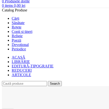
0
Produsele dorite
0
items
0,00
lei
Catalog Produse
Cărți
Sănătate
Rețete
Copii si tineri
Religie
Poezii
Devotional
Periodice
ACASĂ
LIBRĂRIE
EDITURĂ-TIPOGRAFIE
REDUCERI
ARTICOLE
Search