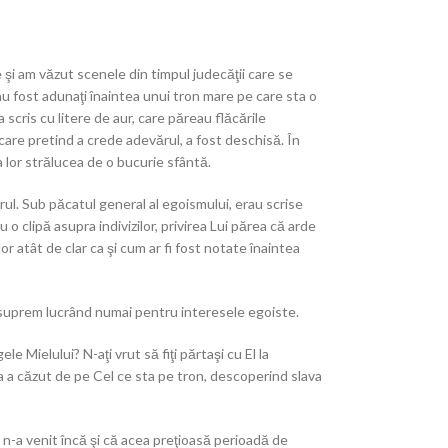
şi am văzut scenele din timpul judecăţii care se
 au fost adunaţi înaintea unui tron mare pe care sta o
 scris cu litere de aur, care păreau flăcările
care pretind a crede adevărul, a fost deschisă. În
 lor strălucea de o bucurie sfântă.
ul. Sub păcatul general al egoismului, erau scrise
u o clipă asupra indivizilor, privirea Lui părea că arde
lor atât de clar ca şi cum ar fi fost notate înaintea
 suprem lucrând numai pentru interesele egoiste.
le Mielului? N-aţi vrut să fiţi părtaşi cu El la
aua a căzut de pe Cel ce sta pe tron, descoperind slava
n-a venit încă şi că acea preţioasă perioadă de