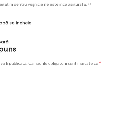
regătim pentru veşnicie ne este încă asigurată. ⁷⁴
obă se încheie
oară
spuns
*
va fi publicată.
Câmpurile obligatorii sunt marcate cu