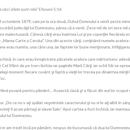
căci zilele sunt rele
.” Efeseni 5:16
23 octombrie 1879, cam pe la ora două, Duhul Domnului a venit peste mine 
ecutării judecăţii lui Dumnezeu, părea că a venit. Zece mii de ori zece mii
re maiestuoasă. Câteva cărţi erau înaintea Lui şi pe coperţile fiecăreia era
: „Marea Carte a Cerului.” Una din aceste cărţi, conţinând numele acelora 
e erau numite, una câte una, iar faptele lor bune menţionate, înfăţişarea
schisă, în care erau înregistrate păcatele acelora care mărturisesc adevăr
 Cel Sfânt de pe tron răsfoia rar paginile Marii Cărţi, iar ochii Săi se oprea
acelaşi moment fiecare cuvânt şi faptă a vieţii lor trecea pe dinaintea minţii 
foc.
 fiind povară pentru pământ… Această clasă şi-a făcut din eul lor scopul
: „De ce nu v-aţi spălat veşmintele caracterului şi nu vi le-aţi albit în sânge
 puteţi fi acum părtaşi ai slavei Sale.” Apoi cartea a fost închisă, iar mant
ului lui Dumnezeu.
şi m-am trezit încă pe pământ, nespus de bucuroasă că ziua lui Dumnezeu 