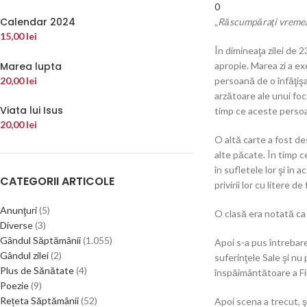
0
Calendar 2024
„
Răscumpăraţi vremea 
15,00
lei
În dimineaţa zilei de 
Marea lupta
apropie. Marea zi a ex
20,00
lei
persoană de o înfăţişa
arzătoare ale unui foc
Viata lui Isus
timp ce aceste persoan
20,00
lei
O altă carte a fost de
alte păcate. În timp ce
în sufletele lor şi în 
CATEGORII ARTICOLE
privirii lor cu litere de 
Anunţuri
(5)
O clasă era notată ca
Diverse
(3)
Gândul Săptămânii
(1.055)
Apoi s-a pus întrebarea
Gândul zilei
(2)
suferinţele Sale şi nu
Plus de Sănătate
(4)
înspăimântătoare a Fi
Poezie
(9)
Rețeta Săptămânii
(52)
Apoi scena a trecut, 