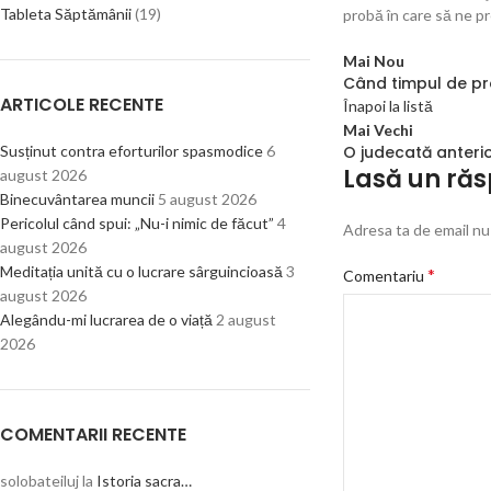
Tableta Săptămânii
(19)
probă în care să ne p
Mai Nou
Când timpul de pr
ARTICOLE RECENTE
Înapoi la listă
Mai Vechi
Susținut contra eforturilor spasmodice
6
O judecată anteri
Lasă un ră
august 2026
Binecuvântarea muncii
5 august 2026
Pericolul când spui: „Nu-i nimic de făcut”
4
Adresa ta de email nu 
august 2026
Meditația unită cu o lucrare sârguincioasă
3
*
Comentariu
august 2026
Alegându-mi lucrarea de o viață
2 august
2026
COMENTARII RECENTE
solobateiluj
la
Istoria sacra…