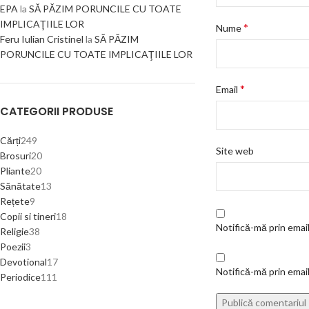
EPA
la
SĂ PĂZIM PORUNCILE CU TOATE
IMPLICAŢIILE LOR
*
Nume
Feru Iulian Cristinel
la
SĂ PĂZIM
PORUNCILE CU TOATE IMPLICAŢIILE LOR
*
Email
CATEGORII PRODUSE
Cărți
249
Site web
Brosuri
20
Pliante
20
Sănătate
13
Rețete
9
Copii si tineri
18
Notifică-mă prin email
Religie
38
Poezii
3
Devotional
17
Notifică-mă prin email
Periodice
111