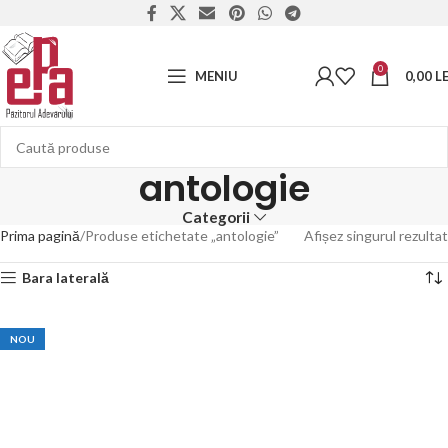
0
MENIU
0,00
LE
antologie
Categorii
Prima pagină
Produse etichetate „antologie”
Afișez singurul rezultat
Bara laterală
NOU