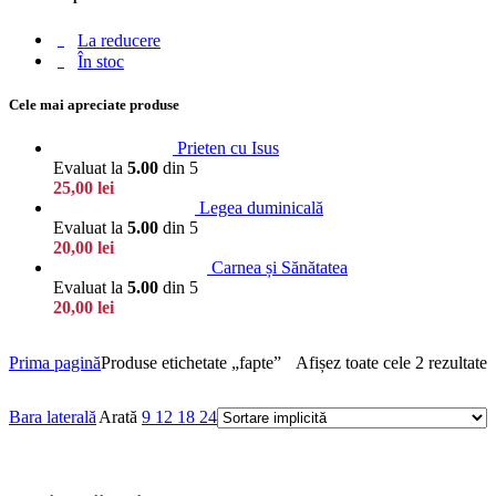
La reducere
În stoc
Cele mai apreciate produse
Prieten cu Isus
Evaluat la
5.00
din 5
25,00
lei
Legea duminicală
Evaluat la
5.00
din 5
20,00
lei
Carnea și Sănătatea
Evaluat la
5.00
din 5
20,00
lei
Prima pagină
Produse etichetate „fapte”
Afișez toate cele 2 rezultate
Bara laterală
Arată
9
12
18
24