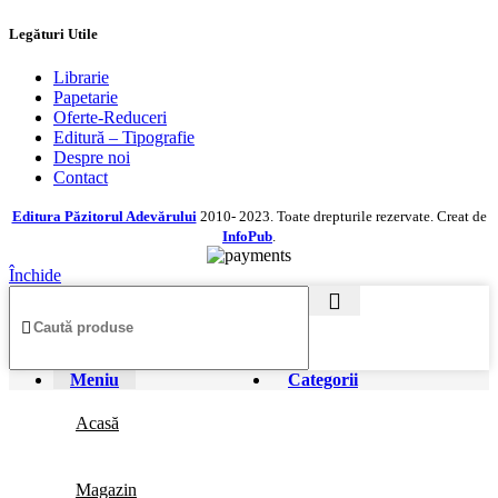
Legături Utile
Librarie
Papetarie
Oferte-Reduceri
Editură – Tipografie
Despre noi
Contact
Editura Păzitorul Adevărului
2010- 2023. Toate drepturile rezervate. Creat de
InfoPub
.
Închide
Meniu
Categorii
Acasă
Magazin