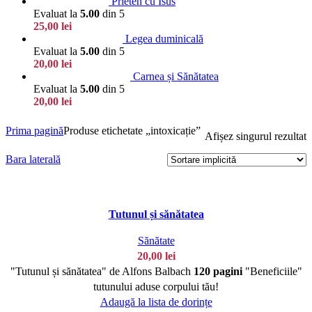
Prieten cu Isus
Evaluat la
5.00
din 5
25,00
lei
Legea duminicală
Evaluat la
5.00
din 5
20,00
lei
Carnea și Sănătatea
Evaluat la
5.00
din 5
20,00
lei
Prima pagină
Produse etichetate „intoxicație”
Afișez singurul rezultat
Bara laterală
Tutunul și sănătatea
Sănătate
20,00
lei
"Tutunul și sănătatea" de Alfons Balbach
120 pagini
"Beneficiile"
tutunului aduse corpului tău!
Adaugă la lista de dorințe