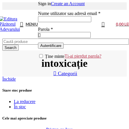
Sign in
Create an Account
Nume utilizator sau adresă email
*
MENIU
0,00
LE
Parola
*
Autentificare
Search
Ți-ai pierdut parola?
Ține minte
intoxicație
Categorii
Închide
Stare stoc produse
La reducere
În stoc
Cele mai apreciate produse