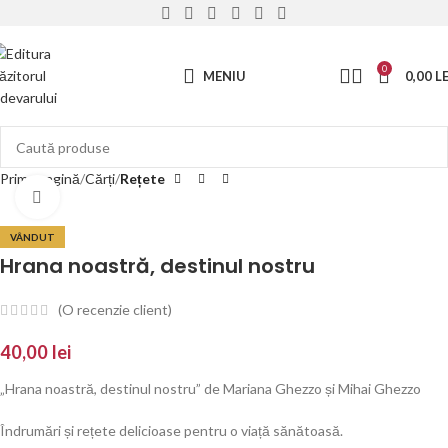
0
MENIU
0,00
LE
Prima pagină
Cărți
Rețete
Click to enlarge
VÂNDUT
Hrana noastră, destinul nostru
(O recenzie client)
40,00
lei
„Hrana noastră, destinul nostru” de Mariana Ghezzo și Mihai Ghezzo
Îndrumări și rețete delicioase pentru o viață sănătoasă.