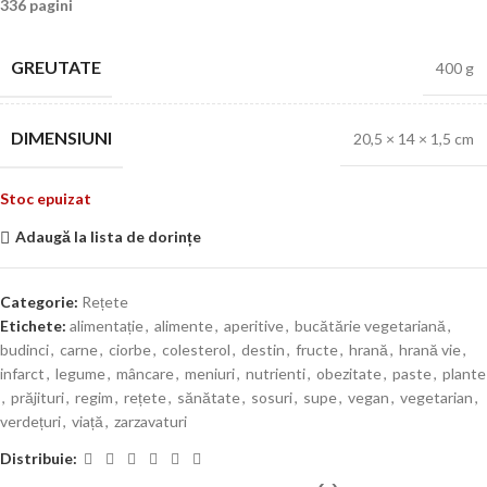
336 pagini
GREUTATE
400 g
DIMENSIUNI
20,5 × 14 × 1,5 cm
Stoc epuizat
Adaugă la lista de dorințe
Categorie:
Rețete
Etichete:
alimentație
,
alimente
,
aperitive
,
bucătărie vegetariană
,
budinci
,
carne
,
ciorbe
,
colesterol
,
destin
,
fructe
,
hrană
,
hrană vie
,
infarct
,
legume
,
mâncare
,
meniuri
,
nutrienti
,
obezitate
,
paste
,
plante
,
prăjituri
,
regim
,
rețete
,
sănătate
,
sosuri
,
supe
,
vegan
,
vegetarian
,
verdețuri
,
viață
,
zarzavaturi
Distribuie: