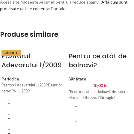
Acest site folosește Akismet pentru a reduce spamul.
Află cum sunt
procesate datele comentariilor tale
.
Produse similare
VÂNDUT
Pazitorul
Pentru ce atât de
Adevarului 1/2009
bolnavi?
Periodice
Sănătate
Pazitorul Adevarului 1/2009 Esantion
40,00
lei
carte: PA-1-2009
"Pentru ce atât de bolnavi" de autorul
Mariana Ghezzo.
336 pagini