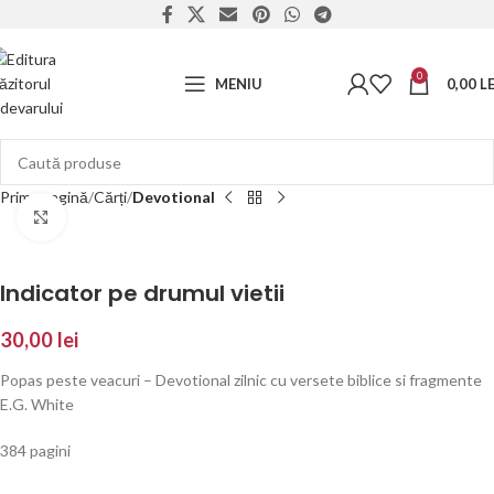
0
MENIU
0,00
LE
Prima pagină
Cărți
Devotional
Click to enlarge
Indicator pe drumul vietii
30,00
lei
Popas peste veacuri – Devotional zilnic cu versete biblice si fragmente
E.G. White
384 pagini