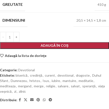
GREUTATE
410 g
DIMENSIUNI
20,5 × 14,5 × 1,8 cm
ADAUGĂ ÎN COȘ
Adaugă la lista de dorințe
Categorie:
Devotional
Etichete:
biserică
,
credință
,
curent
,
devotional
,
dragoste
,
Duhul
Sfant
,
Dumnezeu
,
hristos
,
Isus
,
iubire
,
mantuire
,
meditatie
,
mediteaza
,
mergand
,
merge
,
religie
,
salvare
,
salvat
,
speranță
,
viața
veșnică
,
zi
,
zilnic
Distribuie: