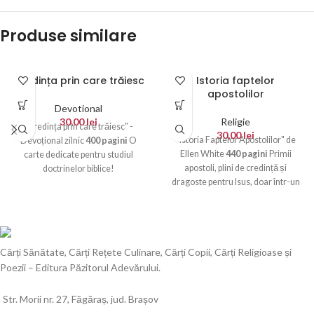
Produse similare
Credința prin care trăiesc
Istoria faptelor
apostolilor
Devotional
30,00
lei
Religie
"Credința prin care trăiesc" -
30,00
lei
"Istoria Faptelor Apostolilor" de
Devoțional zilnic
400 pagini
O
Ellen White
440 pagini
Primii
carte dedicate pentru studiul
apostoli, plini de credință și
doctrinelor biblice!
dragoste pentru Isus, doar într-un
secol al încreștinat un imperiu...
Cărți Sănătate, Cărți Rețete Culinare, Cărți Copii, Cărți Religioase și
Poezii – Editura Păzitorul Adevărului.
Str. Morii nr. 27, Făgăraș, jud. Brașov