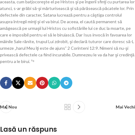
aceasta, cum batjocoreşte el pe Hristos şi pe îngerii sfinţi cu purtarea lor
atunci, s-ar grăbi să-şi mărturisească şi să părăsească păcatele lor. Prin
defectele din caracter, Satana lucrează pentru a câştiga controlul
asupra întregii minţi şi el va birui. De aceea, el caută permanent să
amăgească pe urmaşii lui Hristos cu sofistăriile lui ce duc la moarte, pe
care e imposibil pentru ei să le biruiască. Dar Isus invocă în favoarea lor
mâinile Sale rănite, trupul Lui zdrobit, şi declară tuturor care doresc să-L
urmeze „harul Meu îţi este de ajuns” 2 Corinteni 12:9. Nimeni să nu-şi
privească defectele ca fiind incurabile. Dumnezeu le va da har şi credinţă
pentru a le birui. ³⁸
Mai Nou
Mai Vechi
Lasă un răspuns