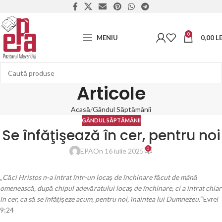
0
MENIU
0,00
LE
Articole
Acasă
Gândul Săptămânii
GÂNDUL SĂPTĂMÂNII
Se înfăţişează în cer, pentru noi
0
EPA
On 16 iulie 2025
„
Căci Hristos n-a intrat într-un locaș de închinare făcut de mână
omenească, după chipul adevăratului locaș de închinare, ci a intrat chiar
în cer, ca să se înfăţișeze acum, pentru noi, înaintea lui Dumnezeu.”
Evrei
9:24