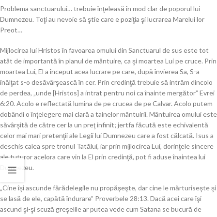
Problema sanctuarului… trebuie înţeleasă în mod clar de poporul lui
Dumnezeu. Toţi au nevoie să ştie care e poziţia şi lucrarea Marelui lor
Preot…
Mijlocirea lui Hristos în favoarea omului din Sanctuarul de sus este tot
atât de importantă în planul de mântuire, ca şi moartea Lui pe cruce. Prin
moartea Lui, El a început acea lucrare pe care, după învierea Sa, S-a
înălţat s-o desăvârşească în cer. Prin credinţă trebuie să intrăm dincolo
de perdea, „unde [Hristos] a intrat pentru noi ca înainte mergător” Evrei
6:20. Acolo e reflectată lumina de pe crucea de pe Calvar. Acolo putem
dobândi o înţelegere mai clară a tainelor mântuirii. Mântuirea omului este
săvârşită de către cer la un preţ infinit; jertfa făcută este echivalentă
celor mai mari pretenţii ale Legii lui Dumnezeu care a fost călcată. Isus a
deschis calea spre tronul Tatălui, iar prin mijlocirea Lui, dorinţele sincere
ale tuturor acelora care vin la El prin credinţă, pot fi aduse înaintea lui
Dumnezeu.
„Cine îşi ascunde fărădelegile nu propăşeşte, dar cine le mărturiseşte şi
se lasă de ele, capătă îndurare” Proverbele 28:13. Dacă acei care îşi
ascund şi-şi scuză greşelile ar putea vede cum Satana se bucură de