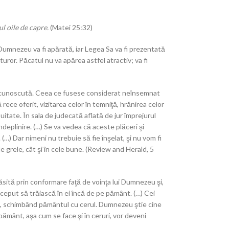
ul oile de capre.
(Matei 25:32)
Dumnezeu va fi apărată, iar Legea Sa va fi prezentată
turor. Păcatul nu va apărea astfel atractiv; va fi
ută cunoscută. Ceea ce fusese considerat neînsemnat
ece oferit, vizitarea celor în temniţă, hrănirea celor
 uitate. În sala de judecată aflată de jur împrejurul
ndeplinire. (…) Se va vedea că aceste plăceri şi
…) Dar nimeni nu trebuie să fie înşelat, şi nu vom fi
e grele, cât şi în cele bune. (Review and Herald, 5
găsită prin conformare faţă de voinţa lui Dumnezeu şi,
nceput să trăiască în ei încă de pe pământ. (…) Cei
nţite, schimbând pământul cu cerul. Dumnezeu ştie cine
 pământ, aşa cum se face şi în ceruri, vor deveni