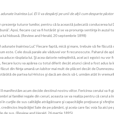
 adunate înaintea Lui. El îi va despărţi pe unii de alţii cum desparte păstor
n prezenţa tuturor lumilor, pentru că la această judecată conducerea lui 
bună”. Apoi, fiecare caz va fi hotărât şi se va pronunţa sentinţa în auzul tu
a lui hidoasă. (Review and Herald, 20 septembrie 1898)
fi adunate înaintea Lui.” Fiecare faptă, mică şi mare, trebuie să fie făc
um este. Cele două parale ale văduvei vor fi recunoscute. Paharul de apă r
va aduce răsplata lui. Şi acea datorie neîmplinită, acel act egoist nu vor fi
 fiecare lucru va apărea cu totul diferit decât atunci când a fost adus la î
 făcut din fiinţa umană un iubitor mai mult de plăceri decât de Dumnezeu. (
otărâtă de partea lui Hristos şi dacă am decis să-L urmăm atât în vremuril
 îl manifestăm acum decide destinul nostru viitor. Fericirea cerului va fi 
bri ai familiei regale din ceruri, aceasta se va realiza pentru că cerul a î
 ei în curţile de sus calităţile atrăgătoare şi capacităţile preţioase şi sfi
, credincios împărăţiei Sale de pe pământ, şi aceia care fac voia Sa aici pe
ale de sus. (Review and Herald, 26 martie 1895)