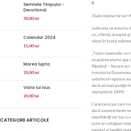
0
Semnele Timpului -
Devotional
Toate neamurile vor fi
30,00
lei
Judecata va avea loc î
ca „sfântă, dreaptă şi 
Calendar 2024
văzut în toată mărime
15,00
lei
„Toate neamurile vor 
va apărea atunci aşa c
Marea lupta
flămânzi – fiecare act 
20,00
lei
tronului lui Dumnezeu,
satisfaceri egoiste au
dacă am luat poziţie h
Viata lui Isus
septembrie 1899)
20,00
lei
Caracterul pe care noi
dacă oamenii devin mem
neprihăniţi vor lua cu
CATEGORII ARTICOLE
este un cetăţean loial
membri ai familiei reg