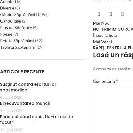
Anunţuri
(5)
Diverse
(3)
Gândul Săptămânii
(1.055)
Gândul zilei
(2)
Mai Nou
Plus de Sănătate
(4)
NOI PRIMIM COROAN
Poezie
(9)
Înapoi la listă
Rețeta Săptămânii
(52)
Mai Vechi
Tableta Săptămânii
(19)
RĂPIŢI PENTRU A F
Lasă un ră
Adresa ta de email nu 
ARTICOLE RECENTE
*
Comentariu
Susținut contra eforturilor
spasmodice
6 august 2026
Binecuvântarea muncii
5 august 2026
Pericolul când spui: „Nu-i nimic de
făcut”
4 august 2026