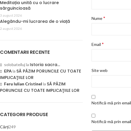
Meditația unită cu o lucrare
sârguincioasă
3 august 2026
*
Nume
Alegându-mi lucrarea de o viață
2 august 2026
*
Email
COMENTARII RECENTE
Istoria sacra…
solobateiluj
la
Site web
SĂ PĂZIM PORUNCILE CU TOATE
EPA
la
IMPLICAŢIILE LOR
SĂ PĂZIM
Feru Iulian Cristinel
la
PORUNCILE CU TOATE IMPLICAŢIILE LOR
Notifică-mă prin email
CATEGORII PRODUSE
Notifică-mă prin email
Cărți
249