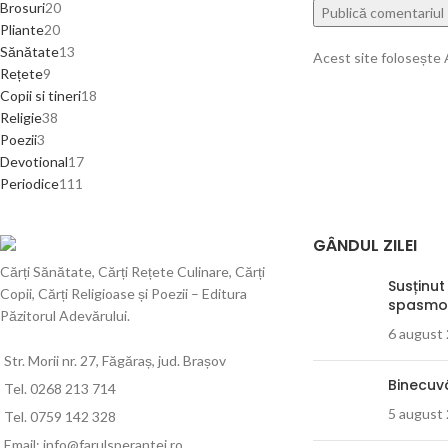
Brosuri
20
Pliante
20
Sănătate
13
Acest site folosește
Rețete
9
Copii si tineri
18
Religie
38
Poezii
3
Devotional
17
Periodice
111
GÂNDUL ZILEI
Cărți Sănătate, Cărți Rețete Culinare, Cărți
Susținut
Copii, Cărți Religioase și Poezii – Editura
spasmo
Păzitorul Adevărului.
6 august
Str. Morii nr. 27, Făgăraș, jud. Brașov
Binecuv
Tel. 0268 213 714
5 august
Tel. 0759 142 328
Email: info@farulsperantei.ro