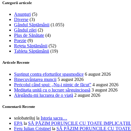
Categorii articole
Anunţuri
(5)
Diverse
(3)
Gândul Săptămânii
(1.055)
Gândul zilei
(2)
Plus de Sănătate
(4)
Poezie
(9)
Rețeta Săptămânii
(52)
Tableta Săptămânii
(19)
Articole Recente
Susținut contra eforturilor spasmodice
6 august 2026
Binecuvântarea muncii
5 august 2026
Pericolul când spui: „Nu-i nimic de făcut”
4 august 2026
Meditația unită cu o lucrare sârguincioasă
3 august 2026
Alegându-mi lucrarea de o viață
2 august 2026
Comentarii Recente
solobateiluj
la
Istoria sacra…
EPA
la
SĂ PĂZIM PORUNCILE CU TOATE IMPLICAŢII
Feru Iulian Cristinel
la
SĂ PĂZIM PORUNCILE CU TOATE