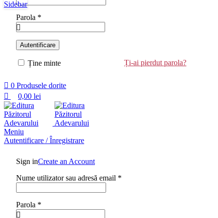
Sidebar
Parola
*
Autentificare
Ți-ai pierdut parola?
Ține minte
0
Produsele dorite
0,00
lei
Meniu
Autentificare / Înregistrare
Sign in
Create an Account
Nume utilizator sau adresă email
*
Parola
*