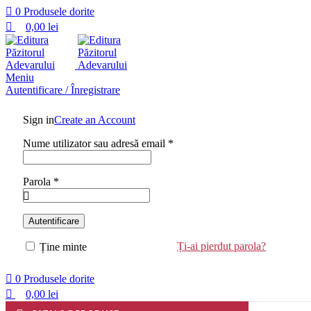
0
Produsele dorite
0,00
lei
Meniu
Autentificare / Înregistrare
Sign in
Create an Account
Nume utilizator sau adresă email
*
Parola
*
Autentificare
Ți-ai pierdut parola?
Ține minte
0
Produsele dorite
0,00
lei