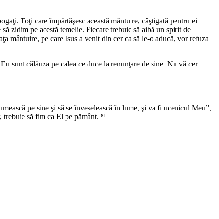
 bogaţi. Toţi care împărtăşesc această mântuire, câştigată pentru ei
 să zidim pe acestă temelie. Fiecare trebuie să aibă un spirit de
reaţa mântuire, pe care Isus a venit din cer ca să le-o aducă, vor refuza
 Eu sunt călăuza pe calea ce duce la renunţare de sine. Nu vă cer
ţumească pe sine şi să se înveselească în lume, şi va fi ucenicul Meu”,
, trebuie să fim ca El pe pământ. ⁸¹