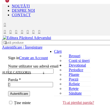
0
0
0
0
NOUTĂȚI
DESPRE NOI
CONTACT
Autentificare / Înregistrare
Cărți
Brosuri
Sign in
Create an Account
Copii si tineri
Devotional
Nume utilizator sau adresă email
*
Periodice
ALEGE CATEGORIA
Pliante
Poezii
Parola
*
Religie
Rețete
Sănătate
Autentificare
Ți-ai pierdut parola?
Ține minte