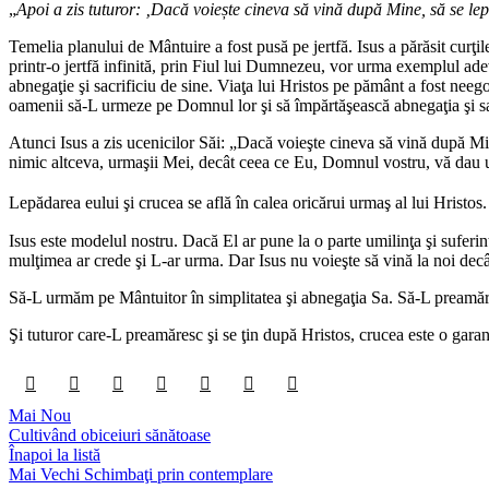
„
Apoi a zis tuturor: ‚Dacă voiește cineva să vină după Mine, să se lep
Temelia planului de Mântuire a fost pusă pe jertfă. Isus a părăsit curţil
printr-o jertfă infinită, prin Fiul lui Dumnezeu, vor urma exemplul adev
abnegaţie şi sacrificiu de sine. Viaţa lui Hristos pe pământ a fost neegoi
oamenii să-L urmeze pe Domnul lor şi să împărtăşească abnegaţia şi
Atunci Isus a zis ucenicilor Săi: „Dacă voieşte cineva să vină după Mi
nimic altceva, urmaşii Mei, decât ceea ce Eu, Domnul vostru, vă dau 
Lepădarea eului şi crucea se află în calea oricărui urmaş al lui Hristos. C
Isus este modelul nostru. Dacă El ar pune la o parte umilinţa şi suferi
mulţimea ar crede şi L-ar urma. Dar Isus nu voieşte să vină la noi decât
Să-L urmăm pe Mântuitor în simplitatea şi abnegaţia Sa. Să-L preamărim
Şi tuturor care-L preamăresc şi se ţin după Hristos, crucea este o garan
Mai Nou
Cultivând obiceiuri sănătoase
Înapoi la listă
Mai Vechi
Schimbaţi prin contemplare