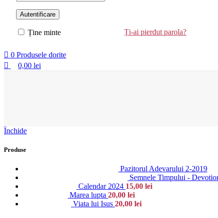
Autentificare
Ți-ai pierdut parola?
Ține minte
0
Produsele dorite
0,00
lei
Închide
Produse
Pazitorul Adevarului 2-2019
Semnele Timpului - Devotio
Calendar 2024
15,00
lei
Marea lupta
20,00
lei
Viata lui Isus
20,00
lei