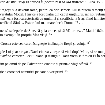
ede de sine, să-și ia crucea în fiecare zi și să Mă urmeze
’.” Luca 9:23
e regeşti şi a devenit sărac, pentru ca prin sărăcia Lui să putem fi făcuţi
ăratului Model. Hristos a fost piatra din capul unghiului, iar noi trebuie
stă, ea a fost caracterizată de umilinţă şi sacrificiu. Părtaşi fiind la mă
 sacrificiul Său?… Este robul mai mare decât Domnul? …
ne, să se lepede de Sine, să-şi ia crucea şi să Mă urmeze.” Matei 16:24.
un exemplu în propria Mea viaţă. ⁷⁹
rucea este cea care răstigneşte înclinaţiile fireşti şi voinţa. ⁸⁰
nţele Lui şi ar striga: „Dacă cineva voieşte să vină după Mine, să se mul
 având caracterul celui blând şi răstignit. Dacă vrem să fim cu El în cer
 pe omul de pe Calvar prin cuvinte şi printr-o viaţă sfântă. ⁸²
ţie a coroanei nemuririi pe care o vor primi. ⁸³