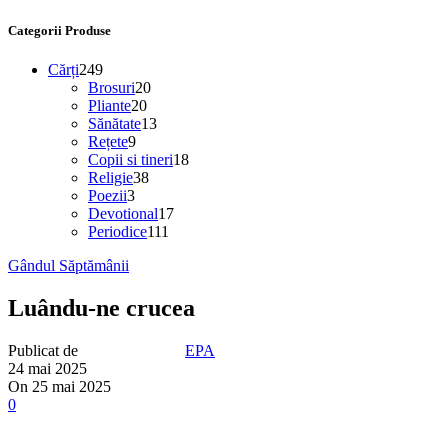
Categorii Produse
Cărți
249
Brosuri
20
Pliante
20
Sănătate
13
Rețete
9
Copii si tineri
18
Religie
38
Poezii
3
Devotional
17
Periodice
111
Gândul Săptămânii
Luându-ne crucea
Publicat de
EPA
24 mai 2025
On 25 mai 2025
0