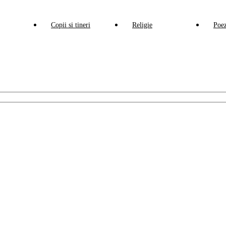
Copii si tineri
Religie
Poez