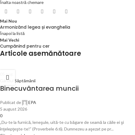
Înalta noastră chemare
Mai Nou
Armonizând legea și evanghelia
Înapoi la listă
Mai Vechi
Cumpănind pentru cer
Articole asemănătoare
05
aug.
Gândul Săptămânii
Binecuvântarea muncii
Publicat de
EPA
5 august 2026
0
„Du-te la furnică, leneşule, uită-te cu băgare de seamă la căile ei şi
înţelepţeşte-te!” (Proverbele 6:6). Dumnezeu a aşezat pe pr...