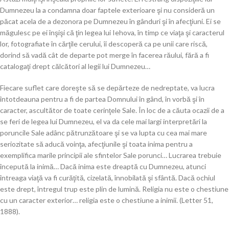
Dumnezeu la a condamna doar faptele exterioare şi nu consideră un
păcat acela de a dezonora pe Dumnezeu în gânduri şi în afecţiuni. Ei se
măgulesc pe ei înşişi că ţin legea lui Iehova, în timp ce viaţa şi caracterul
lor, fotografiate în cărţile cerului, îi descoperă ca pe unii care riscă,
dorind să vadă cât de departe pot merge în facerea răului, fără a fi
catalogaţi drept călcători al legii lui Dumnezeu…
Fiecare suflet care doreşte să se depărteze de nedreptate, va lucra
întotdeauna pentru a fi de partea Domnului în gând, în vorbă şi în
caracter, ascultător de toate cerinţele Sale. În loc de a căuta ocazii de a
se feri de legea lui Dumnezeu, el va da cele mai largi interpretări la
poruncile Sale adânc pătrunzătoare şi se va lupta cu cea mai mare
seriozitate să aducă voinţa, afecţiunile şi toata inima pentru a
exemplifica marile principii ale sfintelor Sale porunci… Lucrarea trebuie
începută la inimă… Dacă inima este dreaptă cu Dumnezeu, atunci
întreaga viaţă va fi curăţită, cizelată, înnobilată şi sfântă. Dacă ochiul
este drept, întregul trup este plin de lumină. Religia nu este o chestiune
cu un caracter exterior… religia este o chestiune a inimii. (Letter 51,
1888).