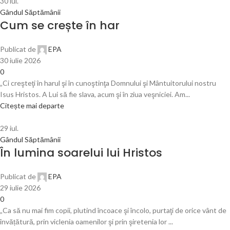
30
iul.
Gândul Săptămânii
Cum se crește în har
Publicat de
EPA
30 iulie 2026
0
„Ci creşteţi în harul şi în cunoştinţa Domnului şi Mântuitorului nostru
Isus Hristos. A Lui să fie slava, acum şi în ziua veşniciei. Am...
Citește mai departe
29
iul.
Gândul Săptămânii
În lumina soarelui lui Hristos
Publicat de
EPA
29 iulie 2026
0
„Ca să nu mai fim copii, plutind încoace şi încolo, purtaţi de orice vânt de
învățătură, prin viclenia oamenilor şi prin şiretenia lor ...