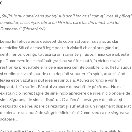
0
„
Slujiţi-le nu numai când sunteţi sub ochii lor, ca şi cum aţi vrea să plăceţi
oamenilor, ci ca nişte robi ai lui Hristos, care fac din inimă voia lui
Dumnezeu.
” (Efeseni 6:6).
Legea lui Iehova este deosebit de cuprinzătoare. Isus a spus clar
ucenicilor Săi că această lege poate fi violată chiar şi prin gânduri,
sentimente, dorinţe, tot aşa ca prin cuvinte şi fapte. Inima care iubeşte
pe Dumnezeu în cel mai înalt grad, nu va fi înclinată, în niciun caz, să
restrângă preceptele ei la cele mai mici cerinţe posibile, ci sufletul supus
şi credincios va răspunde cu o deplină supunere în spirit, atunci când
legea este văzută în puterea ei spirituală. Atunci poruncile vor fi
implantate în suflet. Păcatul va apare deosebit de păcătos… Nu mai
există nicio îndreptăţire de sine, nicio apreciere de sine, nicio onoare de
sine. Siguranţa de sine a dispărut. O adâncă convingere de păcat şi
dezgustul de sine, apare ca rezultat şi sufletul cu un simţământ disperat
de pierzare se apucă de sângele Mielului lui Dumnezeu ca de singura sa
scăpare…
Astăzi mulţi îşi înşeală propriile lor suflete. Ei restrâng dispoziţiile lui