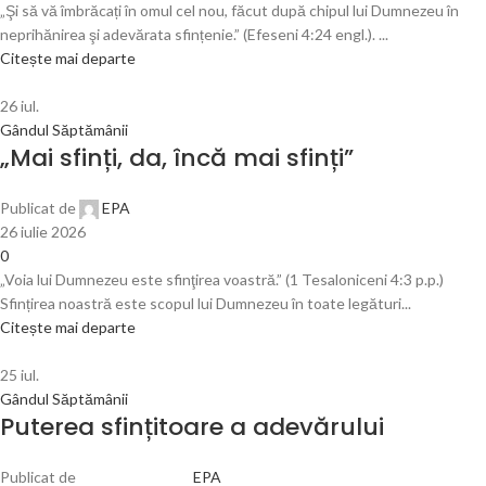
„Şi să vă îmbrăcați în omul cel nou, făcut după chipul lui Dumnezeu în
neprihănirea şi adevărata sfințenie.” (Efeseni 4:24 engl.). ...
Citește mai departe
26
iul.
Gândul Săptămânii
„Mai sfinți, da, încă mai sfinți”
Publicat de
EPA
26 iulie 2026
0
„Voia lui Dumnezeu este sfinţirea voastră.” (1 Tesaloniceni 4:3 p.p.)
Sfințirea noastră este scopul lui Dumnezeu în toate legături...
Citește mai departe
25
iul.
Gândul Săptămânii
Puterea sfințitoare a adevărului
Publicat de
EPA