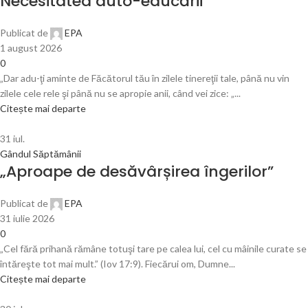
Necesitatea auto-educării
Publicat de
EPA
1 august 2026
0
„Dar adu-ţi aminte de Făcătorul tău în zilele tinereţii tale, până nu vin
zilele cele rele şi până nu se apropie anii, când vei zice: „...
Citește mai departe
31
iul.
Gândul Săptămânii
„Aproape de desăvârșirea îngerilor”
Publicat de
EPA
31 iulie 2026
0
„Cel fără prihană rămâne totuşi tare pe calea lui, cel cu mâinile curate se
întăreşte tot mai mult.” (Iov 17:9). Fiecărui om, Dumne...
Citește mai departe