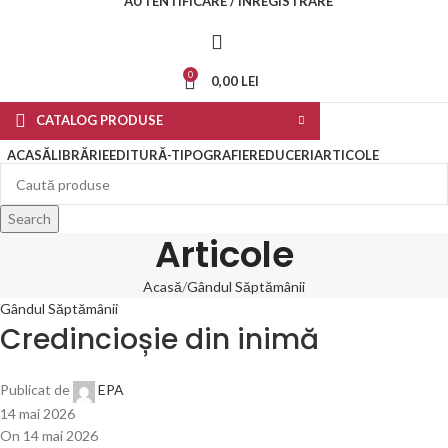
AUTENTIFICARE / ÎNREGISTRARE
0
0,00
LEI
CATALOG PRODUSE
ACASĂ
LIBRĂRIE
EDITURĂ-TIPOGRAFIE
REDUCERI
ARTICOLE
Search
Articole
Acasă
Gândul Săptămânii
Gândul Săptămânii
Credincioșie din inimă
Publicat de
EPA
14 mai 2026
On 14 mai 2026