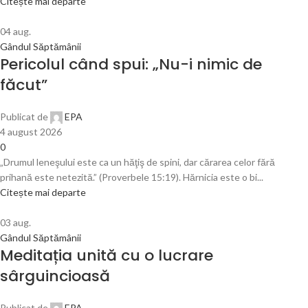
Citește mai departe
04
aug.
Gândul Săptămânii
Pericolul când spui: „Nu-i nimic de
făcut”
Publicat de
EPA
4 august 2026
0
„Drumul leneşului este ca un hăţiş de spini, dar cărarea celor fără
prihană este netezită.” (Proverbele 15:19). Hărnicia este o bi...
Citește mai departe
03
aug.
Gândul Săptămânii
Meditația unită cu o lucrare
sârguincioasă
Publicat de
EPA