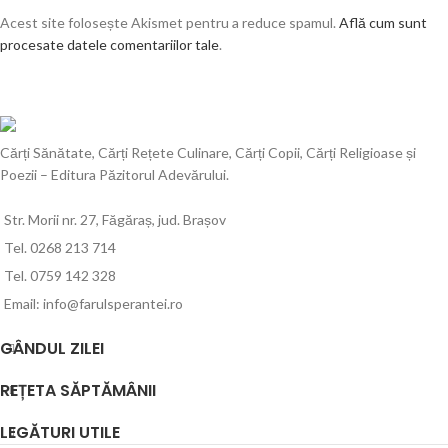
Acest site folosește Akismet pentru a reduce spamul.
Află cum sunt
procesate datele comentariilor tale
.
Cărți Sănătate, Cărți Rețete Culinare, Cărți Copii, Cărți Religioase și
Poezii – Editura Păzitorul Adevărului.
Str. Morii nr. 27, Făgăraș, jud. Brașov
Tel. 0268 213 714
Tel. 0759 142 328
Email: info@farulsperantei.ro
GÂNDUL ZILEI
REȚETA SĂPTĂMÂNII
LEGĂTURI UTILE