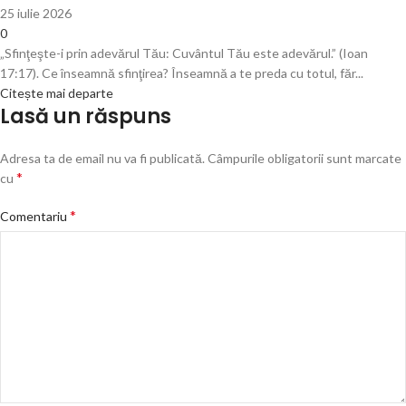
25 iulie 2026
0
„Sfinţeşte-i prin adevărul Tău: Cuvântul Tău este adevărul.” (Ioan
17:17). Ce înseamnă sfinţirea? Înseamnă a te preda cu totul, făr...
Citește mai departe
Lasă un răspuns
Adresa ta de email nu va fi publicată.
Câmpurile obligatorii sunt marcate
*
cu
*
Comentariu