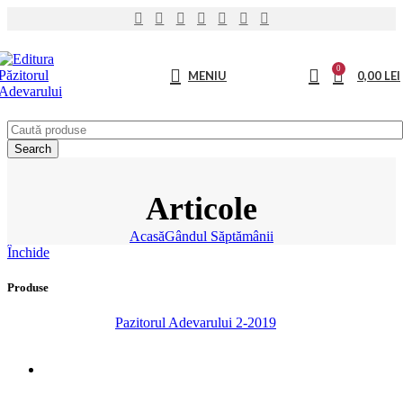
0
MENIU
0,00
LEI
Search
Articole
Acasă
Gândul Săptămânii
Închide
Produse
Pazitorul Adevarului 2-2019