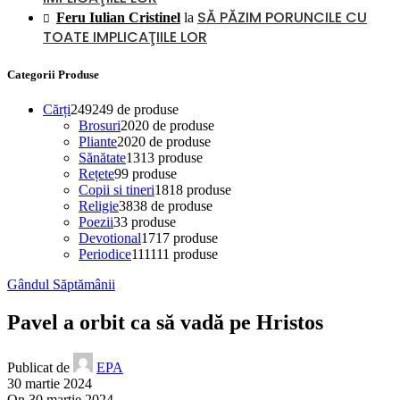
SĂ PĂZIM PORUNCILE CU
Feru Iulian Cristinel
la
TOATE IMPLICAŢIILE LOR
Categorii Produse
Cărți
249
249 de produse
Brosuri
20
20 de produse
Pliante
20
20 de produse
Sănătate
13
13 produse
Rețete
9
9 produse
Copii si tineri
18
18 produse
Religie
38
38 de produse
Poezii
3
3 produse
Devotional
17
17 produse
Periodice
111
111 produse
Gândul Săptămânii
Pavel a orbit ca să vadă pe Hristos
Publicat de
EPA
30 martie 2024
On 30 martie 2024