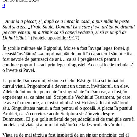
0
„Anania a plecat; și, după ce a intrat în casă, a pus mâinile peste
Saul și a zis: „Frate Saule, Domnul Isus care ți s-a arătat pe drumul
pe care veneai, m-a trimis ca să capeți vederea, și să te umpli de
Duhul Sfânt.”
(Faptele apostolilor 9:17)
În școlile militare ale Egiptului, Moise a fost învățat legea forței, și
această învățătură s-a imprimat atât de mult în caracterul său, încât a
fost nevoie de patruzeci de ani… ca să-l pregătească pentru a
conduce poporul Israel prin legea dragostei. Aceeași lecție trebuia să
o învețe și Pavel.
La porțile Damascului, viziunea Celui Răstignit i-a schimbat tot
cursul vieții. Prigonitorul a devenit un ucenic, învățătorul, un elev.
Zilele de întuneric, petrecute în singurătate în Damasc, au fost, în
experiența sa, ca niște ani. Scripturile Vechiului Testament, pe care
le avea în memorie, au fost studiul său și Hristos a fost învățătorul
său. Singurătatea naturii a fost pentru el o școală. A plecat în pustiul
Arabiei, ca să cerceteze acolo Scriptura și să învețe despre
Dumnezeu. El și-a golit sufletul de prejudecățile și de tradițiile care îi
modelaseră viața și a primit învățătură de la Izvorul adevărului.
Viața sa de mai târziu a fost inspirată de un singur principiu: cel al