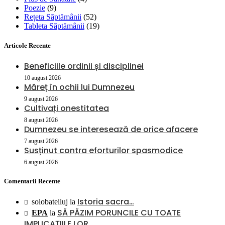
Poezie
(9)
Rețeta Săptămânii
(52)
Tableta Săptămânii
(19)
Articole Recente
Beneficiile ordinii și disciplinei
10 august 2026
Măreț în ochii lui Dumnezeu
9 august 2026
Cultivați onestitatea
8 august 2026
Dumnezeu se interesează de orice afacere
7 august 2026
Susținut contra eforturilor spasmodice
6 august 2026
Comentarii Recente
Istoria sacra…
solobateiluj
la
SĂ PĂZIM PORUNCILE CU TOATE
EPA
la
IMPLICAŢIILE LOR