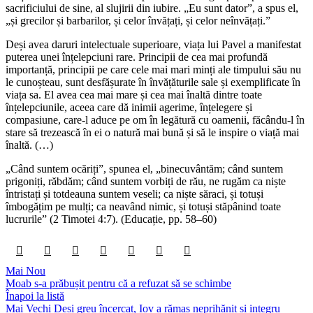
sacrificiului de sine, al slujirii din iubire. „Eu sunt dator”, a spus el,
„și grecilor și barbarilor, și celor învățați, și celor neînvățați.”
Deși avea daruri intelectuale superioare, viața lui Pavel a manifestat
puterea unei înțelepciuni rare. Principii de cea mai profundă
importanță, principii pe care cele mai mari minți ale timpului său nu
le cunoșteau, sunt desfășurate în învățăturile sale și exemplificate în
viața sa. El avea cea mai mare și cea mai înaltă dintre toate
înțelepciunile, aceea care dă inimii agerime, înțelegere și
compasiune, care-l aduce pe om în legătură cu oamenii, făcându-l în
stare să trezească în ei o natură mai bună și să le inspire o viață mai
înaltă. (…)
„Când suntem ocăriți”, spunea el, „binecuvântăm; când suntem
prigoniți, răbdăm; când suntem vorbiți de rău, ne rugăm ca niște
întristați și totdeauna suntem veseli; ca niște săraci, și totuși
îmbogățim pe mulți; ca neavând nimic, și totuși stăpânind toate
lucrurile” (2 Timotei 4:7). (Educație, pp. 58–60)
Mai Nou
Moab s-a prăbușit pentru că a refuzat să se schimbe
Înapoi la listă
Mai Vechi
Deși greu încercat, Iov a rămas neprihănit și integru