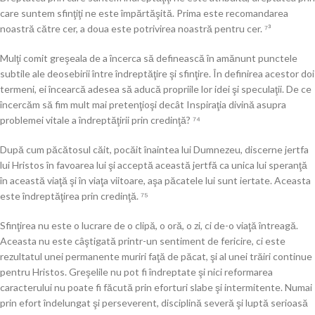
care suntem sfinţiţi ne este împărtăşită. Prima este recomandarea
noastră către cer, a doua este potrivirea noastră pentru cer. ⁷³
Mulţi comit greşeala de a încerca să definească în amănunt punctele
subtile ale deosebirii între îndreptăţire şi sfinţire. În definirea acestor doi
termeni, ei încearcă adesea să aducă propriile lor idei şi speculaţii. De ce
încercăm să fim mult mai pretenţioşi decât Inspiraţia divină asupra
problemei vitale a îndreptăţirii prin credinţă? ⁷⁴
După cum păcătosul căit, pocăit înaintea lui Dumnezeu, discerne jertfa
lui Hristos în favoarea lui şi acceptă această jertfă ca unica lui speranţă
în această viaţă şi în viaţa viitoare, aşa păcatele lui sunt iertate. Aceasta
este îndreptăţirea prin credinţă. ⁷⁵
Sfinţirea nu este o lucrare de o clipă, o oră, o zi, ci de-o viaţă întreagă.
Aceasta nu este câştigată printr-un sentiment de fericire, ci este
rezultatul unei permanente muriri faţă de păcat, şi al unei trăiri continue
pentru Hristos. Greşelile nu pot fi îndreptate şi nici reformarea
caracterului nu poate fi făcută prin eforturi slabe şi intermitente. Numai
prin efort îndelungat şi perseverent, disciplină severă şi luptă serioasă