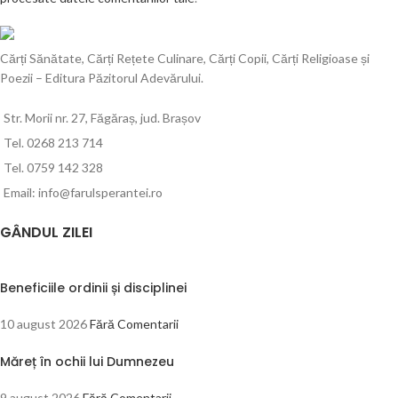
Cărți Sănătate, Cărți Rețete Culinare, Cărți Copii, Cărți Religioase și
Poezii – Editura Păzitorul Adevărului.
Str. Morii nr. 27, Făgăraș, jud. Brașov
Tel. 0268 213 714
Tel. 0759 142 328
Email: info@farulsperantei.ro
GÂNDUL ZILEI
Beneficiile ordinii și disciplinei
10 august 2026
Fără Comentarii
Măreț în ochii lui Dumnezeu
9 august 2026
Fără Comentarii