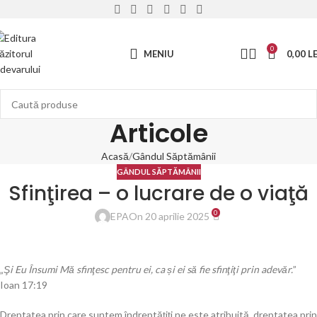
0
MENIU
0,00
LE
Articole
Acasă
Gândul Săptămânii
GÂNDUL SĂPTĂMÂNII
Sfinţirea – o lucrare de o viaţă
0
EPA
On 20 aprilie 2025
„
Şi Eu Însumi Mă sfinţesc pentru ei, ca și ei să fie sfinţiţi prin adevăr.
”
Ioan 17:19
Dreptatea prin care suntem îndreptăţiţi ne este atribuită, dreptatea prin