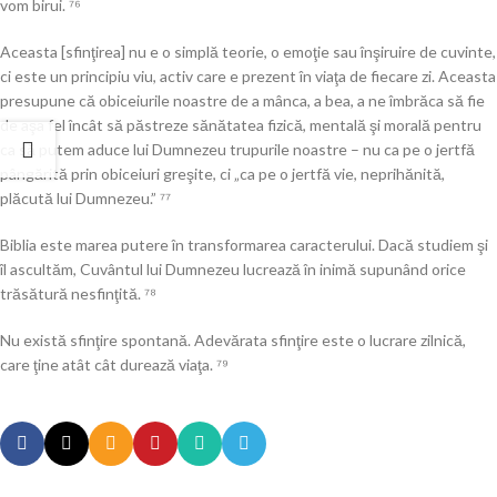
vom birui. ⁷⁶
Aceasta [sfinţirea] nu e o simplă teorie, o emoţie sau înşiruire de cuvinte,
ci este un principiu viu, activ care e prezent în viaţa de fiecare zi. Aceasta
presupune că obiceiurile noastre de a mânca, a bea, a ne îmbrăca să fie
de aşa fel încât să păstreze sănătatea fizică, mentală şi morală pentru
ca să putem aduce lui Dumnezeu trupurile noastre – nu ca pe o jertfă
pângărită prin obiceiuri greşite, ci „ca pe o jertfă vie, neprihănită,
plăcută lui Dumnezeu.” ⁷⁷
Biblia este marea putere în transformarea caracterului. Dacă studiem şi
îl ascultăm, Cuvântul lui Dumnezeu lucrează în inimă supunând orice
trăsătură nesfinţită. ⁷⁸
Nu există sfinţire spontană. Adevărata sfinţire este o lucrare zilnică,
care ţine atât cât durează viaţa. ⁷⁹