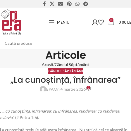
0
MENIU
0,00
LE
Articole
Acasă
Gândul Săptămânii
GÂNDUL SĂPTĂMÂNII
„La cunoștință, înfrânarea”
0
EPA
On 4 martie 2026
„ …
cu cunoştinţa, înfrânarea; cu înfrânarea, răbdarea; cu răbdarea,
evlavia
.” (2 Petru 1:6).
La cunoştinţă trebuie adăugata înfrânarea. „Nu ştiți că cei ce aleargă în