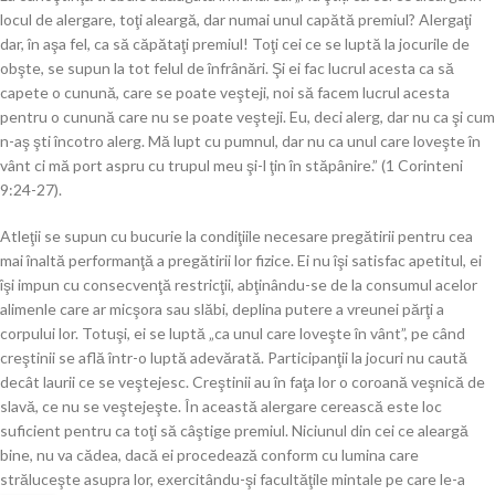
locul de alergare, toţi aleargă, dar numai unul capătă premiul? Alergaţi
dar, în aşa fel, ca să căpătaţi premiul! Toţi cei ce se luptă la jocurile de
obşte, se supun la tot felul de înfrânări. Şi ei fac lucrul acesta ca să
capete o cunună, care se poate veşteji, noi să facem lucrul acesta
pentru o cunună care nu se poate veşteji. Eu, deci alerg, dar nu ca şi cum
n-aş şti încotro alerg. Mă lupt cu pumnul, dar nu ca unul care loveşte în
vânt ci mă port aspru cu trupul meu şi-l ţin în stăpânire.” (1 Corinteni
9:24-27).
Atleţii se supun cu bucurie la condiţiile necesare pregătirii pentru cea
mai înaltă performanţă a pregătirii lor fizice. Ei nu îşi satisfac apetitul, ei
îşi impun cu consecvenţă restricţii, abţinându-se de la consumul acelor
alimenle care ar micşora sau slăbi, deplina putere a vreunei părţi a
corpului lor. Totuşi, ei se luptă „ca unul care loveşte în vânt”, pe când
creştinii se află într-o luptă adevărată. Participanţii la jocuri nu caută
decât laurii ce se veştejesc. Creştinii au în faţa lor o coroană veşnică de
slavă, ce nu se veştejeşte. În această alergare cerească este loc
suficient pentru ca toţi să câştige premiul. Niciunul din cei ce aleargă
bine, nu va cădea, dacă ei procedează conform cu lumina care
străluceşte asupra lor, exercitându-şi facultăţile mintale pe care le-a