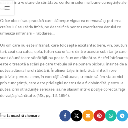
păstrat într-o stare de sănătate, conform celor mai bune cunoştinţe ale
sale.
Orice obicei sau practică care slăbeşte vigoarea nervoasă şi puterea
creierului sau tăria fizică, ne descalifică pentru exercitarea darului ce
urmează înfrănârii – răbdarea…
Un om care nu este înfrânat, care foloseşte excitante: bere, vin, băuturi
tari, ceai sau cafea, opiu, tutun sau oricare dintre aceste substanţe care
sunt dăunătoare sănătăţii, nu poate fi un om răbdător. Astfel înfrânarea
este o treaptă a scării pe care trebuie să ne punem piciorul, înainte de a
putea adăuga harul răbdării. În alimentaţie, în îmbrăcăminte, în ore
potrivite pentru somn, în exerciţii sănătoase, trebuie să fim statornici
prin cunoştinţă, care este privilegiul nostru de a fi dobândită, pentru a
putea, prin străduinţe serioase, să ne plasăm într-o poziţie corectă faţă
de viaţă şi sănătate. (MS., pg. 13, 1884).
Înalta noastră chemare