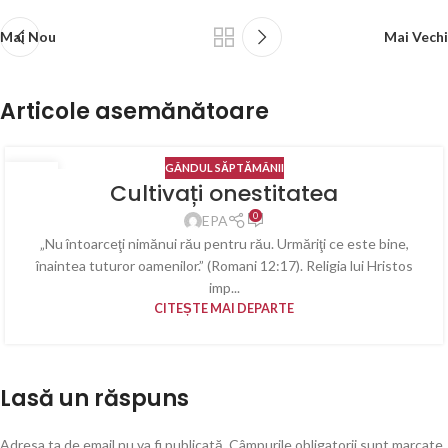
Mai Nou
Mai Vechi
Articole asemănătoare
GÂNDUL SĂPTĂMÂNII
08
Cultivați onestitatea
AUG.
0
EPA
„Nu întoarceţi nimănui rău pentru rău. Urmăriţi ce este bine,
înaintea tuturor oamenilor.” (Romani 12:17). Religia lui Hristos
imp...
CITEȘTE MAI DEPARTE
Lasă un răspuns
Adresa ta de email nu va fi publicată.
Câmpurile obligatorii sunt marcate